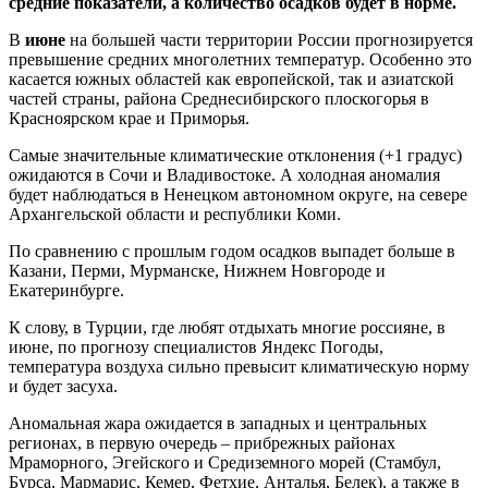
средние показатели, а количество осадков будет в норме.
В
июне
на большей части территории России прогнозируется
превышение средних многолетних температур. Особенно это
касается южных областей как европейской, так и азиатской
частей страны, района Среднесибирского плоскогорья в
Красноярском крае и Приморья.
Самые значительные климатические отклонения (+1 градус)
ожидаются в Сочи и Владивостоке. А холодная аномалия
будет наблюдаться в Ненецком автономном округе, на севере
Архангельской области и республики Коми.
По сравнению с прошлым годом осадков выпадет больше в
Казани, Перми, Мурманске, Нижнем Новгороде и
Екатеринбурге.
К слову, в Турции, где любят отдыхать многие россияне, в
июне, по прогнозу специалистов Яндекс Погоды,
температура воздуха сильно превысит климатическую норму
и будет засуха.
Аномальная жара ожидается в западных и центральных
регионах, в первую очередь – прибрежных районах
Мраморного, Эгейского и Средиземного морей (Стамбул,
Бурса, Мармарис, Кемер, Фетхие, Анталья, Белек), а также в