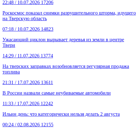
22:48
/ 10.07.2026
17206
Роскосмос показал снимки разрушительного шторма, идущего
на Тверскую область
07:18
/ 10.07.2026
14823
Ужасающий циклон вырывает деревья из земли в центре
Твери
14:29
/ 11.07.2026
13774
На тверских заправках возобновляется регулярная продажа
топлива
21:31
/ 17.07.2026
13611
В России назвали самые неубиваемые автомобили
11:33
/ 17.07.2026
12242
Ильин день: что категорически нельзя делать 2 августа
00:24
/ 02.08.2026
12155