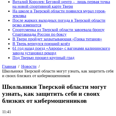
Виталий Королев: Беговой центр – лишь первая точка
на новой спортивной карте Твери
На школе в Тверской области появился мурал героя-
земляка
После жарких выходных погода в Тверской области
резко изменится
Спортсменка из Тверской области завоевала бронзу
Спартакиады России по боксу
В Твери пройдет захватывающая «Гонка титанов»
В Тверь вернулся поющий козёл
61 год назад поезд «Аврора» с вагонами калининского
завода установил рекорд
Под Тверью прошел крупный град
Главная
Новости
Школьники Тверской области могут узнать, как защитить себя
и своих близких от кибермошенников
Школьники Тверской области могут
узнать, как защитить себя и своих
близких от кибермошенников
11:41