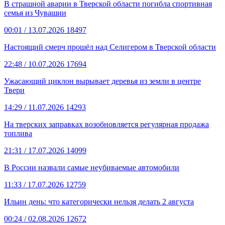
В страшной аварии в Тверской области погибла спортивная
семья из Чувашии
00:01
/ 13.07.2026
18497
Настоящий смерч прошёл над Селигером в Тверской области
22:48
/ 10.07.2026
17694
Ужасающий циклон вырывает деревья из земли в центре
Твери
14:29
/ 11.07.2026
14293
На тверских заправках возобновляется регулярная продажа
топлива
21:31
/ 17.07.2026
14099
В России назвали самые неубиваемые автомобили
11:33
/ 17.07.2026
12759
Ильин день: что категорически нельзя делать 2 августа
00:24
/ 02.08.2026
12672