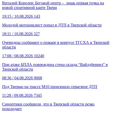
Виталий Королев: Беговой центр – лишь первая точка на
новой спортивной карте Твери
19:15
/ 10.08.2026
143
Молодой мотоциклист попал в ДТП в Тверской области
18:11
/ 10.08.2026
327
Очевидцы сообщают о пожаре в корпусе ТГСХА в Тверской
области
17:08
/ 08.08.2026
10240
При атаке БПЛА повреждена стена склада “Вайлдберриз” в
Тверской области
08:36
/ 04.08.2026
9008
Под Тверью на трассе М10 произошло серьезное ДТП
11:28
/ 09.08.2026
7345
Синоптики сообщили, что в Тверской области резко
похолодает