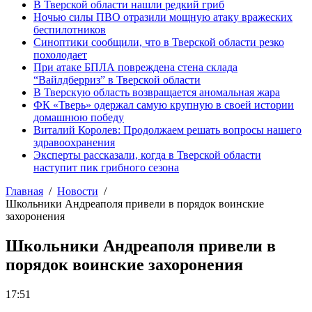
В Тверской области нашли редкий гриб
Ночью силы ПВО отразили мощную атаку вражеских
беспилотников
Синоптики сообщили, что в Тверской области резко
похолодает
При атаке БПЛА повреждена стена склада
“Вайлдберриз” в Тверской области
В Тверскую область возвращается аномальная жара
ФК «Тверь» одержал самую крупную в своей истории
домашнюю победу
Виталий Королев: Продолжаем решать вопросы нашего
здравоохранения
Эксперты рассказали, когда в Тверской области
наступит пик грибного сезона
Главная
Новости
Школьники Андреаполя привели в порядок воинские
захоронения
Школьники Андреаполя привели в
порядок воинские захоронения
17:51