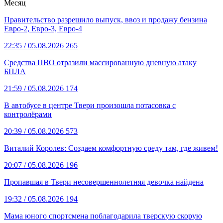
Месяц
Правительство разрешило выпуск, ввоз и продажу бензина
Евро-2, Евро-3, Евро-4
22:35
/ 05.08.2026
265
Средства ПВО отразили массированную дневную атаку
БПЛА
21:59
/ 05.08.2026
174
В автобусе в центре Твери произошла потасовка с
контролёрами
20:39
/ 05.08.2026
573
Виталий Королев: Создаем комфортную среду там, где живем!
20:07
/ 05.08.2026
196
Пропавшая в Твери несовершеннолетняя девочка найдена
19:32
/ 05.08.2026
194
Мама юного спортсмена поблагодарила тверскую скорую