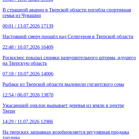
В страшной аварии в Тверской области погибла спортивная
семья из Чувашии
00:01
/ 13.07.2026
17139
Настоящий смерч прошёл над Селигером в Тверской области
22:48
/ 10.07.2026
16409
Роскосмос показал снимки разрушительного шторма, идущего
на Тверскую область
07:18
/ 10.07.2026
14006
Рыбаки из Тверской области выловили гигантского сома
12:54
/ 06.07.2026
13870
Ужасающий циклон вырывает деревья из земли в центре
Твери
14:29
/ 11.07.2026
12986
На тверских заправках возобновляется регулярная продажа
топлива