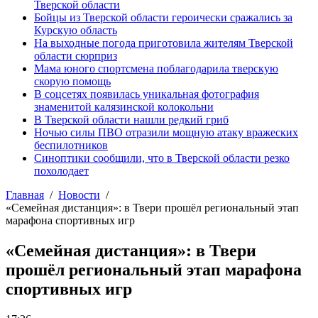
Тверской области
Бойцы из Тверской области героически сражались за
Курскую область
На выходные погода приготовила жителям Тверской
области сюрприз
Мама юного спортсмена поблагодарила тверскую
скорую помощь
В соцсетях появилась уникальная фотография
знаменитой калязинской колокольни
В Тверской области нашли редкий гриб
Ночью силы ПВО отразили мощную атаку вражеских
беспилотников
Синоптики сообщили, что в Тверской области резко
похолодает
Главная
Новости
«Семейная дистанция»: в Твери прошёл региональный этап
марафона спортивных игр
«Семейная дистанция»: в Твери
прошёл региональный этап марафона
спортивных игр