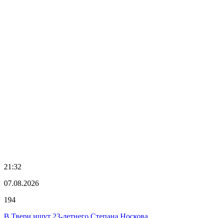
21:32
07.08.2026
194
В Твери ищут 23-летнего Степана Носкова