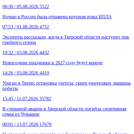
06:30
/ 05.08.2026
5522
Ночью в России была отражена крупная атака БПЛА
07:53
/ 01.08.2026
4752
Эксперты рассказали, когда в Тверской области наступит пик
грибного сезона
19:32
/ 03.08.2026
4432
Новогодние праздники в 2027 году будут короче
14:26
/ 03.08.2026
4419
Ураган в Твери: остановка улетела, сквер уничтожен, машины
побиты
15:45
/ 11.07.2026
35782
В страшной аварии в Тверской области погибла спортивная
семья из Чувашии
00:01
/ 13.07.2026
17679