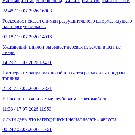
Настоящий смерч прошёл над Селигером в Тверской области
22:48
/ 10.07.2026
16903
Роскосмос показал снимки разрушительного шторма, идущего
на Тверскую область
07:18
/ 10.07.2026
14513
Ужасающий циклон вырывает деревья из земли в центре
Твери
14:29
/ 11.07.2026
13471
На тверских заправках возобновляется регулярная продажа
топлива
21:31
/ 17.07.2026
13331
В России назвали самые неубиваемые автомобили
11:33
/ 17.07.2026
11950
Ильин день: что категорически нельзя делать 2 августа
00:24
/ 02.08.2026
11861