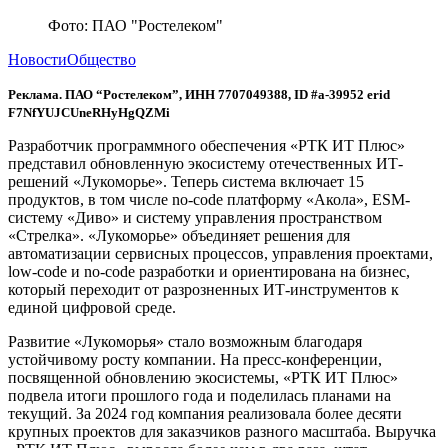
Фото: ПАО "Ростелеком"
Новости
Общество
Реклама. ПАО “Ростелеком”, ИНН 7707049388, ID #a-39952 erid
F7NfYUJCUneRHyHgQZMi
Разработчик программного обеспечения «РТК ИТ Плюс»
представил обновленную экосистему отечественных ИТ-
решений «Лукоморье». Теперь система включает 15
продуктов, в том числе no-code платформу «Акола», ESM-
систему «Диво» и систему управления пространством
«Стрелка». «Лукоморье» объединяет решения для
автоматизации сервисных процессов, управления проектами,
low-code и no-code разработки и ориентирована на бизнес,
который переходит от разрозненных ИТ-инструментов к
единой цифровой среде.
Развитие «Лукоморья» стало возможным благодаря
устойчивому росту компании. На пресс-конференции,
посвященной обновлению экосистемы, «РТК ИТ Плюс»
подвела итоги прошлого года и поделилась планами на
текущий. За 2024 год компания реализовала более десяти
крупных проектов для заказчиков разного масштаба. Выручка