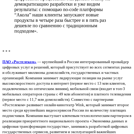
демократизацию разработки и уже видим
результаты: с помощью no-code платформы
“Акола” наши клиенты запускают новые
продукты в четыре раза быстрее и в пять раз
дешевле по сравнению с традиционным
подходом».
* * *
ПАО «Ростелеком»
— крупнейший в России интегрированный провайдер
цифровых услуг и решений, который присутствует во всех сегментах рынка
и обслуживает миллионы домохозяйств, государственных и частных
организаций. Компания занимает лидирующие позиции на рынке услуг
высокоскоростного доступа в интернет (первое место с 13 млн клиентов,
подключенных по оптическим линиям), мобильной связи (входит в топ-3
мобильных операторов страны с 49 млн абонентов) и платного телевидения
(первое место с 11,7 млн домохозяйств). Совместно с партнерами
«Ростелеком» развивает онлайн-кинотеатр Wink, который занимает второе
место среди крупнейших видеосервисов России по количеству платящих
подписчиков. Компания выступает ключевым технологическим партнером в
реализации приоритетного национального проекта «Экономика данных и
цифровая трансформация государства», занимаясь разработкой цифровых
государственных сервисов, развитием и эксплуатацией важнейших