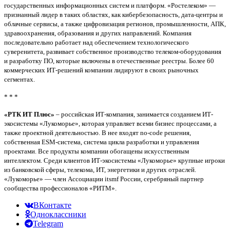
государственных информационных систем и платформ. «Ростелеком» —
признанный лидер в таких областях, как кибербезопасность, дата-центры и
облачные сервисы, а также цифровизация регионов, промышленности, АПК,
здравоохранения, образования и других направлений. Компания
последовательно работает над обеспечением технологического
суверенитета, развивает собственное производство телеком-оборудования
и разработку ПО, которые включены в отечественные реестры. Более 60
коммерческих ИТ-решений компании лидируют в своих рыночных
сегментах.
* * *
«РТК ИТ Плюс»
– российская ИТ-компания, занимается созданием ИТ-
экосистемы «Лукоморье», которая управляет всеми бизнес процессами, а
также проектной деятельностью. В нее входят no-code решения,
собственная ESM-система, система цикла разработки и управления
проектами. Все продукты компании обогащены искусственным
интеллектом. Среди клиентов ИТ-экосистемы «Лукоморье» крупные игроки
из банковской сферы, телекома, ИТ, энергетики и других отраслей.
«Лукоморье» — член Ассоциации itsmf России, серебряный партнер
сообщества профессионалов «РИТМ».
ВКонтакте
Одноклассники
Telegram