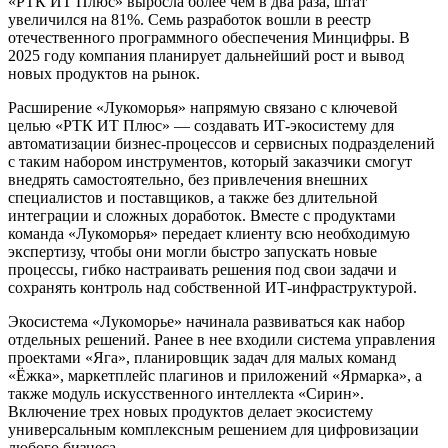
«РТК ИТ Плюс» выросла более чем в два раза, штат
увеличился на 81%. Семь разработок вошли в реестр
отечественного программного обеспечения Минцифры. В
2025 году компания планирует дальнейший рост и вывод
новых продуктов на рынок.
Расширение «Лукоморья» напрямую связано с ключевой
целью «РТК ИТ Плюс» — создавать ИТ-экосистему для
автоматизации бизнес-процессов и сервисных подразделений
с таким набором инструментов, который заказчики смогут
внедрять самостоятельно, без привлечения внешних
специалистов и поставщиков, а также без длительной
интеграции и сложных доработок. Вместе с продуктами
команда «Лукоморья» передает клиенту всю необходимую
экспертизу, чтобы они могли быстро запускать новые
процессы, гибко настраивать решения под свои задачи и
сохранять контроль над собственной ИТ-инфраструктурой.
Экосистема «Лукоморье» начинала развиваться как набор
отдельных решений. Ранее в нее входили система управления
проектами «Яга», планировщик задач для малых команд
«Ёжка», маркетплейс плагинов и приложений «Ярмарка», а
также модуль искусственного интеллекта «Сирин».
Включение трех новых продуктов делает экосистему
универсальным комплексным решением для цифровизации
любого бизнеса.