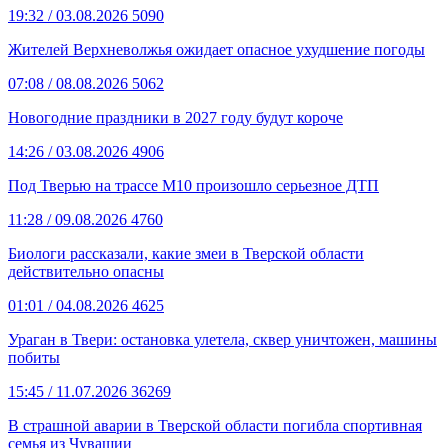
19:32
/ 03.08.2026
5090
Жителей Верхневолжья ожидает опасное ухудшение погоды
07:08
/ 08.08.2026
5062
Новогодние праздники в 2027 году будут короче
14:26
/ 03.08.2026
4906
Под Тверью на трассе М10 произошло серьезное ДТП
11:28
/ 09.08.2026
4760
Биологи рассказали, какие змеи в Тверской области
действительно опасны
01:01
/ 04.08.2026
4625
Ураган в Твери: остановка улетела, сквер уничтожен, машины
побиты
15:45
/ 11.07.2026
36269
В страшной аварии в Тверской области погибла спортивная
семья из Чувашии