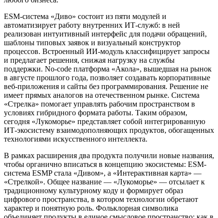
ESM-система «Диво» состоит из пяти модулей и
автоматизирует работу внутренних ИТ-служб: в ней
реализован интуитивный интерфейс для подачи обращений,
шаблоны типовых заявок и визуальный конструктор
процессов. Встроенный ИИ-модуль классифицирует запросы
и предлагает решения, снижая нагрузку на службы
поддержки. No-code платформа «Акола», вышедшая на рынок
в августе прошлого года, позволяет создавать корпоративные
веб-приложения и сайты без программирования. Решение не
имеет прямых аналогов на отечественном рынке. Система
«Стрелка» помогает управлять рабочим пространством в
условиях гибридного формата работы. Таким образом,
сегодня «Лукоморье» представляет собой интегрированную
ИТ-экосистему взаимодополняющих продуктов, обогащенных
технологиями искусственного интеллекта.
В рамках расширения два продукта получили новые названия,
чтобы органично вписаться в концепцию экосистемы: ESM-
система ESMP стала «Дивом», а «Интерактивная карта» —
«Стрелкой». Общее название — «Лукоморье» — отсылает к
традиционному культурному коду и формирует образ
цифрового пространства, в котором технологии обретают
характер и понятную роль. Фольклорная символика
объединяет продукты в единое смысловое пространство: как в