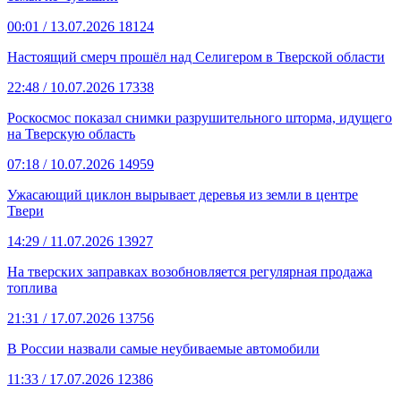
00:01
/ 13.07.2026
18124
Настоящий смерч прошёл над Селигером в Тверской области
22:48
/ 10.07.2026
17338
Роскосмос показал снимки разрушительного шторма, идущего
на Тверскую область
07:18
/ 10.07.2026
14959
Ужасающий циклон вырывает деревья из земли в центре
Твери
14:29
/ 11.07.2026
13927
На тверских заправках возобновляется регулярная продажа
топлива
21:31
/ 17.07.2026
13756
В России назвали самые неубиваемые автомобили
11:33
/ 17.07.2026
12386