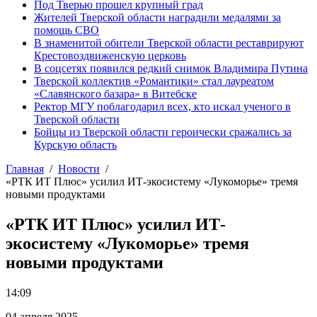
Под Тверью прошел крупный град
Жителей Тверской области наградили медалями за
помощь СВО
В знаменитой обители Тверской области реставрируют
Крестовоздвиженскую церковь
В соцсетях появился редкий снимок Владимира Путина
Тверской коллектив «Романтики» стал лауреатом
«Славянского базара» в Витебске
Ректор МГУ поблагодарил всех, кто искал ученого в
Тверской области
Бойцы из Тверской области героически сражались за
Курскую область
Главная
Новости
«РТК ИТ Плюс» усилил ИТ-экосистему «Лукоморье» тремя
новыми продуктами
«РТК ИТ Плюс» усилил ИТ-
экосистему «Лукоморье» тремя
новыми продуктами
14:09
04 апреля 2025