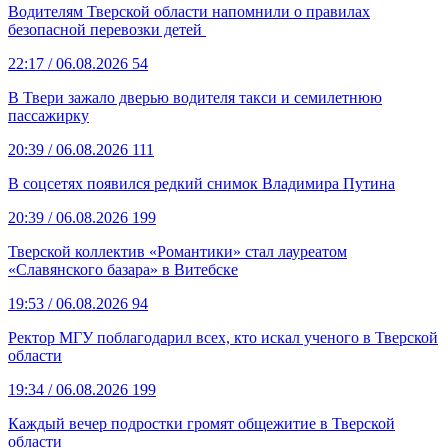
Водителям Тверской области напомнили о правилах
безопасной перевозки детей
22:17
/ 06.08.2026
54
В Твери зажало дверью водителя такси и семилетнюю
пассажирку
20:39
/ 06.08.2026
111
В соцсетях появился редкий снимок Владимира Путина
20:39
/ 06.08.2026
199
Тверской коллектив «Романтики» стал лауреатом
«Славянского базара» в Витебске
19:53
/ 06.08.2026
94
Ректор МГУ поблагодарил всех, кто искал ученого в Тверской
области
19:34
/ 06.08.2026
199
Каждый вечер подростки громят общежитие в Тверской
области