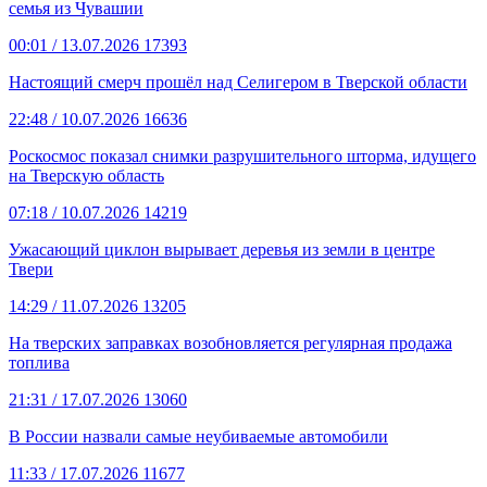
семья из Чувашии
00:01
/ 13.07.2026
17393
Настоящий смерч прошёл над Селигером в Тверской области
22:48
/ 10.07.2026
16636
Роскосмос показал снимки разрушительного шторма, идущего
на Тверскую область
07:18
/ 10.07.2026
14219
Ужасающий циклон вырывает деревья из земли в центре
Твери
14:29
/ 11.07.2026
13205
На тверских заправках возобновляется регулярная продажа
топлива
21:31
/ 17.07.2026
13060
В России назвали самые неубиваемые автомобили
11:33
/ 17.07.2026
11677