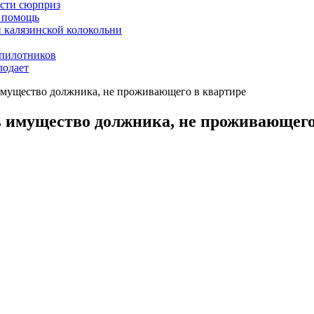
асти сюрприз
ю помощь
й калязинской колокольни
пилотников
лодает
 имущество должника, не проживающего в квартире
ть имущество должника, не проживающег