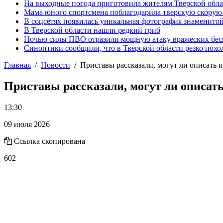
На выходные погода приготовила жителям Тверской обл
Мама юного спортсмена поблагодарила тверскую скору
В соцсетях появилась уникальная фотография знаменито
В Тверской области нашли редкий гриб
Ночью силы ПВО отразили мощную атаку вражеских бес
Синоптики сообщили, что в Тверской области резко похо
Главная
Новости
Приставы рассказали, могут ли описать
Приставы рассказали, могут ли описа
13:30
09 июля 2026
Ссылка скопирована
602