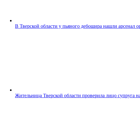
В Тверской области у пьяного дебошира нашли арсенал 
Жительница Тверской области проверила лицо супруга н