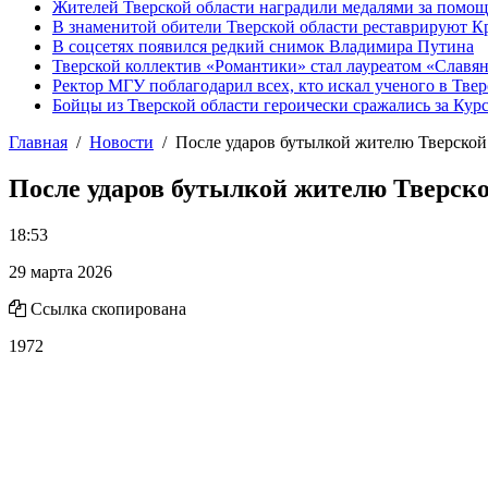
Жителей Тверской области наградили медалями за помо
В знаменитой обители Тверской области реставрируют К
В соцсетях появился редкий снимок Владимира Путина
Тверской коллектив «Романтики» стал лауреатом «Славян
Ректор МГУ поблагодарил всех, кто искал ученого в Твер
Бойцы из Тверской области героически сражались за Кур
Главная
Новости
После ударов бутылкой жителю Тверской 
После ударов бутылкой жителю Тверско
18:53
29 марта 2026
Ссылка скопирована
1972