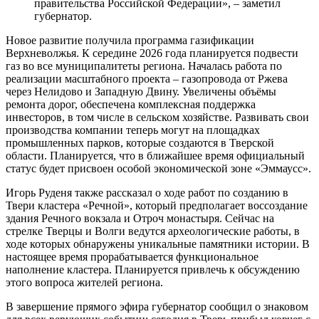
правительства Российской Федерации», – заметил
губернатор.
Новое развитие получила программа газификации
Верхневолжья. К середине 2026 года планируется подвести
газ во все муниципалитеты региона. Началась работа по
реализации масштабного проекта – газопровода от Ржева
через Нелидово и Западную Двину. Увеличены объёмы
ремонта дорог, обеспечена комплексная поддержка
инвесторов, в том числе в сельском хозяйстве. Развивать свои
производства компании теперь могут на площадках
промышленных парков, которые создаются в Тверской
области. Планируется, что в ближайшее время официальный
статус будет присвоен особой экономической зоне «Эммаусс».
Игорь Руденя также рассказал о ходе работ по созданию в
Твери кластера «Речной», который предполагает воссоздание
здания Речного вокзала и Отроч монастыря. Сейчас на
стрелке Тверцы и Волги ведутся археологические работы, в
ходе которых обнаружены уникальные памятники истории. В
настоящее время прорабатывается функциональное
наполнение кластера. Планируется привлечь к обсуждению
этого вопроса жителей региона.
В завершение прямого эфира губернатор сообщил о знаковом