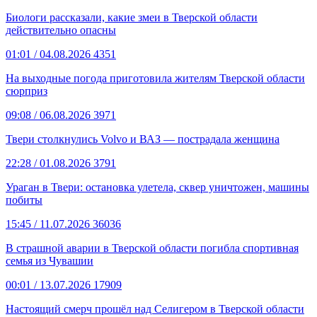
Биологи рассказали, какие змеи в Тверской области
действительно опасны
01:01
/ 04.08.2026
4351
На выходные погода приготовила жителям Тверской области
сюрприз
09:08
/ 06.08.2026
3971
Твери столкнулись Volvo и ВАЗ — пострадала женщина
22:28
/ 01.08.2026
3791
Ураган в Твери: остановка улетела, сквер уничтожен, машины
побиты
15:45
/ 11.07.2026
36036
В страшной аварии в Тверской области погибла спортивная
семья из Чувашии
00:01
/ 13.07.2026
17909
Настоящий смерч прошёл над Селигером в Тверской области