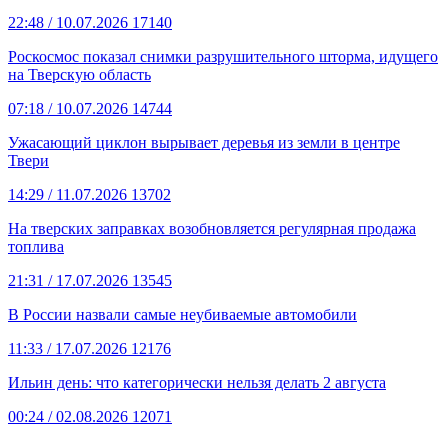
22:48
/ 10.07.2026
17140
Роскосмос показал снимки разрушительного шторма, идущего
на Тверскую область
07:18
/ 10.07.2026
14744
Ужасающий циклон вырывает деревья из земли в центре
Твери
14:29
/ 11.07.2026
13702
На тверских заправках возобновляется регулярная продажа
топлива
21:31
/ 17.07.2026
13545
В России назвали самые неубиваемые автомобили
11:33
/ 17.07.2026
12176
Ильин день: что категорически нельзя делать 2 августа
00:24
/ 02.08.2026
12071