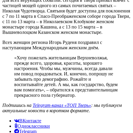
для всех верующих событии: сегодня в Тверь прибыл ковчег c
частицей мощей одного из самых почитаемых святых –
Николая Чудотворца. Святыня будет доступна для поклонения
с 7 по 11 марта в Спасо-Преображенском соборе города Твери,
с 11 по 13 марта – в Николаевском Клобукове женском
монастыре города Кашина, а с 13 по 15 марта – в
Вышневолоцком Казанском женском монастыре.
Всех женщин региона Игорь Руденя поздравил с
наступающим Международным женским днём.
«Хочу пожелать жительницам Верхневолжья,
прежде всего, здоровья, красоты, хорошего
настроения. Чтобы мы, мужчины, всегда давали
им повод порадоваться. И, конечно, попрошу не
забывать про демографию. Рожайте и
воспитывайте детей. А мы, как государство, будем
вам помогать», – обратился к представительницам
прекрасного пола губернатор.
Подпишись на
Telegram-канал «ТОП Тверь»
: мы публикуем
актуальные новости в коротком формате.
ВКонтакте
Одноклассники
Telegram