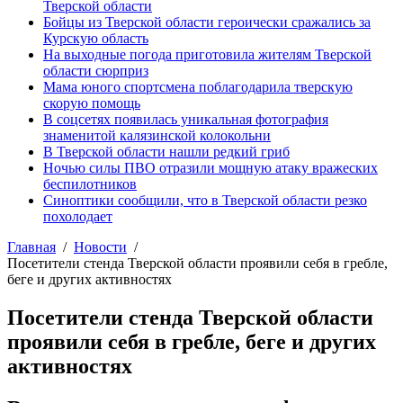
Тверской области
Бойцы из Тверской области героически сражались за
Курскую область
На выходные погода приготовила жителям Тверской
области сюрприз
Мама юного спортсмена поблагодарила тверскую
скорую помощь
В соцсетях появилась уникальная фотография
знаменитой калязинской колокольни
В Тверской области нашли редкий гриб
Ночью силы ПВО отразили мощную атаку вражеских
беспилотников
Синоптики сообщили, что в Тверской области резко
похолодает
Главная
Новости
Посетители стенда Тверской области проявили себя в гребле,
беге и других активностях
Посетители стенда Тверской области
проявили себя в гребле, беге и других
активностях