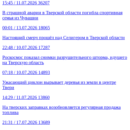
15:45
/ 11.07.2026
36207
В страшной аварии в Тверской области погибла спортивная
семья из Чувашии
00:01
/ 13.07.2026
18065
Настоящий смерч прошёл над Селигером в Тверской области
22:48
/ 10.07.2026
17287
Роскосмос показал снимки разрушительного шторма, идущего
на Тверскую область
07:18
/ 10.07.2026
14893
Ужасающий циклон вырывает деревья из земли в центре
Твери
14:29
/ 11.07.2026
13860
На тверских заправках возобновляется регулярная продажа
топлива
21:31
/ 17.07.2026
13689