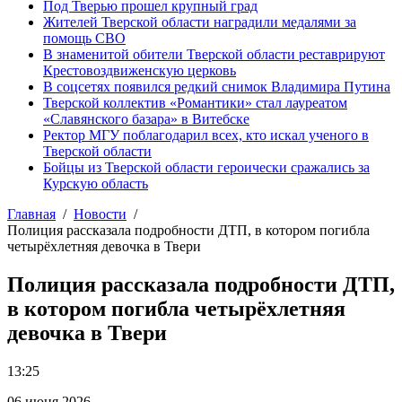
Под Тверью прошел крупный град
Жителей Тверской области наградили медалями за
помощь СВО
В знаменитой обители Тверской области реставрируют
Крестовоздвиженскую церковь
В соцсетях появился редкий снимок Владимира Путина
Тверской коллектив «Романтики» стал лауреатом
«Славянского базара» в Витебске
Ректор МГУ поблагодарил всех, кто искал ученого в
Тверской области
Бойцы из Тверской области героически сражались за
Курскую область
Главная
Новости
Полиция рассказала подробности ДТП, в котором погибла
четырёхлетняя девочка в Твери
Полиция рассказала подробности ДТП,
в котором погибла четырёхлетняя
девочка в Твери
13:25
06 июня 2026