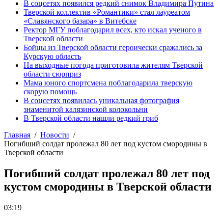
В соцсетях появился редкий снимок Владимира Путина
Тверской коллектив «Романтики» стал лауреатом
«Славянского базара» в Витебске
Ректор МГУ поблагодарил всех, кто искал ученого в
Тверской области
Бойцы из Тверской области героически сражались за
Курскую область
На выходные погода приготовила жителям Тверской
области сюрприз
Мама юного спортсмена поблагодарила тверскую
скорую помощь
В соцсетях появилась уникальная фотография
знаменитой калязинской колокольни
В Тверской области нашли редкий гриб
Главная
Новости
Погибший солдат пролежал 80 лет под кустом смородины в
Тверской области
Погибший солдат пролежал 80 лет под
кустом смородины в Тверской области
03:19