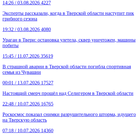
14:26
/ 03.08.2026
4227
Эксперты рассказали, когда в Тверской области наступит пик
грибного сезона
19:32
/ 03.08.2026
4080
Ураган в Твери: остановка улетела, сквер уничтожен, машины
побиты
15:45
/ 11.07.2026
35619
В страшной аварии в Тверской области погибла спортивная
семья из Чувашии
00:01
/ 13.07.2026
17527
Настоящий смерч прошёл над Селигером в Тверской области
22:48
/ 10.07.2026
16765
Роскосмос показал снимки разрушительного шторма, идущего
на Тверскую область
07:18
/ 10.07.2026
14360