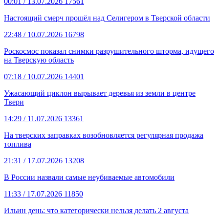
00:01
/ 13.07.2026
17561
Настоящий смерч прошёл над Селигером в Тверской области
22:48
/ 10.07.2026
16798
Роскосмос показал снимки разрушительного шторма, идущего
на Тверскую область
07:18
/ 10.07.2026
14401
Ужасающий циклон вырывает деревья из земли в центре
Твери
14:29
/ 11.07.2026
13361
На тверских заправках возобновляется регулярная продажа
топлива
21:31
/ 17.07.2026
13208
В России назвали самые неубиваемые автомобили
11:33
/ 17.07.2026
11850
Ильин день: что категорически нельзя делать 2 августа