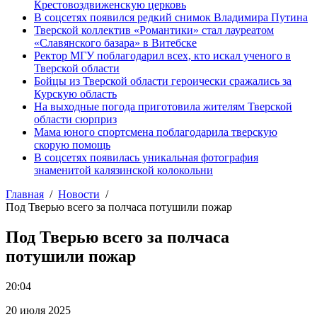
Крестовоздвиженскую церковь
В соцсетях появился редкий снимок Владимира Путина
Тверской коллектив «Романтики» стал лауреатом
«Славянского базара» в Витебске
Ректор МГУ поблагодарил всех, кто искал ученого в
Тверской области
Бойцы из Тверской области героически сражались за
Курскую область
На выходные погода приготовила жителям Тверской
области сюрприз
Мама юного спортсмена поблагодарила тверскую
скорую помощь
В соцсетях появилась уникальная фотография
знаменитой калязинской колокольни
Главная
Новости
Под Тверью всего за полчаса потушили пожар
Под Тверью всего за полчаса
потушили пожар
20:04
20 июля 2025