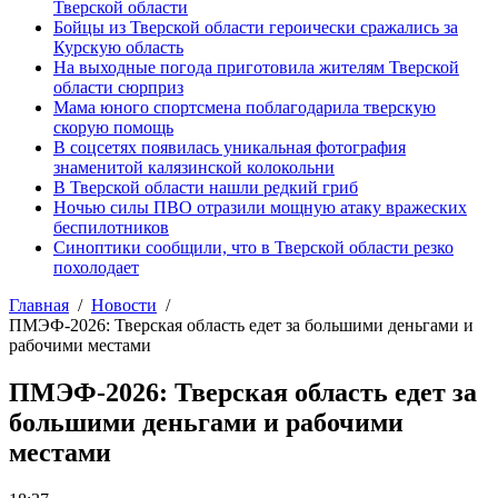
Тверской области
Бойцы из Тверской области героически сражались за
Курскую область
На выходные погода приготовила жителям Тверской
области сюрприз
Мама юного спортсмена поблагодарила тверскую
скорую помощь
В соцсетях появилась уникальная фотография
знаменитой калязинской колокольни
В Тверской области нашли редкий гриб
Ночью силы ПВО отразили мощную атаку вражеских
беспилотников
Синоптики сообщили, что в Тверской области резко
похолодает
Главная
Новости
ПМЭФ-2026: Тверская область едет за большими деньгами и
рабочими местами
ПМЭФ-2026: Тверская область едет за
большими деньгами и рабочими
местами