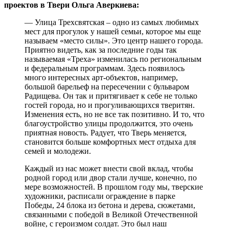
проектов в Твери Ольга Аверкиева:
— Улица Трехсвятская – одно из самых любимых
мест для прогулок у нашей семьи, которое мы еще
называем «место силы». Это центр нашего города.
Приятно видеть, как за последние годы так
называемая «Треха» изменилась по региональным
и федеральным программам. Здесь появилось
много интересных арт-объектов, например,
большой барельеф на пересечении с бульваром
Радищева. Он так и притягивает к себе не только
гостей города, но и прогуливающихся тверитян.
Изменения есть, но не все так позитивно. И то, что
благоустройство улицы продолжится, это очень
приятная новость. Радует, что Тверь меняется,
становится больше комфортных мест отдыха для
семей и молодежи.
Каждый из нас может внести свой вклад, чтобы
родной город или двор стали лучше, конечно, по
мере возможностей. В прошлом году мы, тверские
художники, расписали ограждение в парке
Победы, 24 блока из бетона и дерева, сюжетами,
связанными с победой в Великой Отечественной
войне, с героизмом солдат. Это был наш