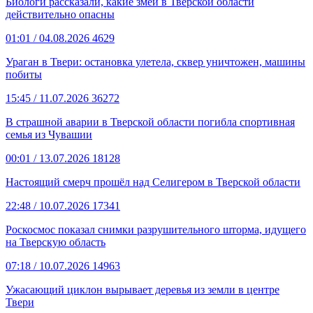
Биологи рассказали, какие змеи в Тверской области
действительно опасны
01:01
/ 04.08.2026
4629
Ураган в Твери: остановка улетела, сквер уничтожен, машины
побиты
15:45
/ 11.07.2026
36272
В страшной аварии в Тверской области погибла спортивная
семья из Чувашии
00:01
/ 13.07.2026
18128
Настоящий смерч прошёл над Селигером в Тверской области
22:48
/ 10.07.2026
17341
Роскосмос показал снимки разрушительного шторма, идущего
на Тверскую область
07:18
/ 10.07.2026
14963
Ужасающий циклон вырывает деревья из земли в центре
Твери