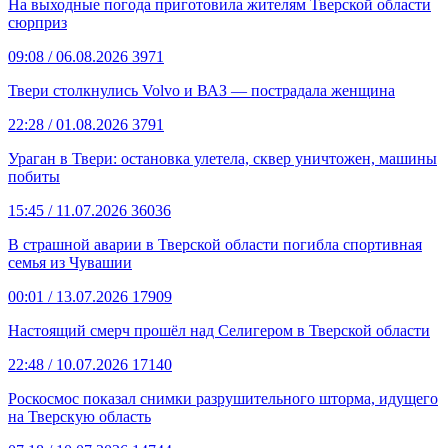
На выходные погода приготовила жителям Тверской области
сюрприз
09:08
/ 06.08.2026
3971
Твери столкнулись Volvo и ВАЗ — пострадала женщина
22:28
/ 01.08.2026
3791
Ураган в Твери: остановка улетела, сквер уничтожен, машины
побиты
15:45
/ 11.07.2026
36036
В страшной аварии в Тверской области погибла спортивная
семья из Чувашии
00:01
/ 13.07.2026
17909
Настоящий смерч прошёл над Селигером в Тверской области
22:48
/ 10.07.2026
17140
Роскосмос показал снимки разрушительного шторма, идущего
на Тверскую область