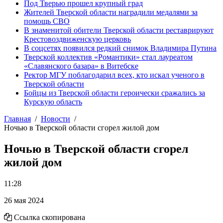
Под Тверью прошел крупный град
Жителей Тверской области наградили медалями за
помощь СВО
В знаменитой обители Тверской области реставрируют
Крестовоздвиженскую церковь
В соцсетях появился редкий снимок Владимира Путина
Тверской коллектив «Романтики» стал лауреатом
«Славянского базара» в Витебске
Ректор МГУ поблагодарил всех, кто искал ученого в
Тверской области
Бойцы из Тверской области героически сражались за
Курскую область
Главная
Новости
Ночью в Тверской области сгорел жилой дом
Ночью в Тверской области сгорел
жилой дом
11:28
26 мая 2024
Ссылка скопирована