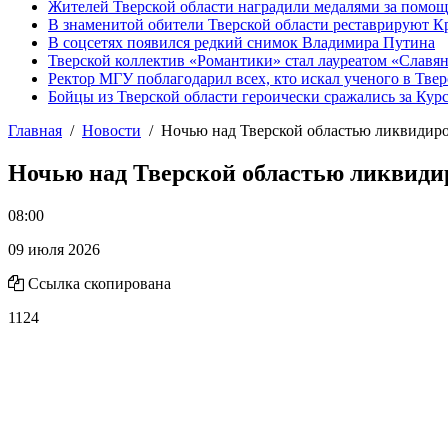
Жителей Тверской области наградили медалями за помо
В знаменитой обители Тверской области реставрируют К
В соцсетях появился редкий снимок Владимира Путина
Тверской коллектив «Романтики» стал лауреатом «Славян
Ректор МГУ поблагодарил всех, кто искал ученого в Твер
Бойцы из Тверской области героически сражались за Кур
Главная
Новости
Ночью над Тверской областью ликвиди
Ночью над Тверской областью ликвид
08:00
09 июля 2026
Ссылка скопирована
1124