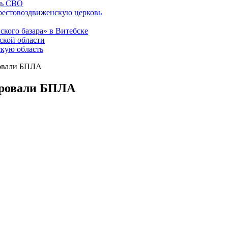
щь СВО
рестовоздвиженскую церковь
ского базара» в Витебске
ской области
скую область
ровали БПЛА
ировали БПЛА