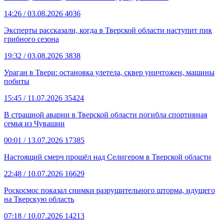
14:26
/ 03.08.2026
4036
Эксперты рассказали, когда в Тверской области наступит пик
грибного сезона
19:32
/ 03.08.2026
3838
Ураган в Твери: остановка улетела, сквер уничтожен, машины
побиты
15:45
/ 11.07.2026
35424
В страшной аварии в Тверской области погибла спортивная
семья из Чувашии
00:01
/ 13.07.2026
17385
Настоящий смерч прошёл над Селигером в Тверской области
22:48
/ 10.07.2026
16629
Роскосмос показал снимки разрушительного шторма, идущего
на Тверскую область
07:18
/ 10.07.2026
14213