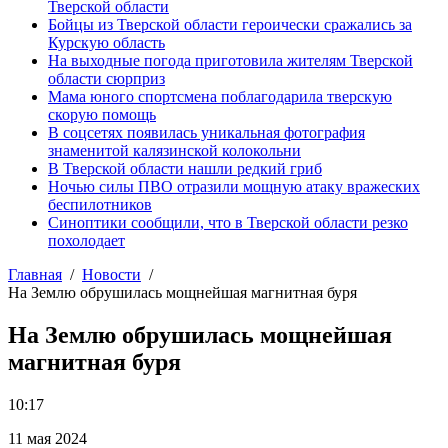
Тверской области
Бойцы из Тверской области героически сражались за
Курскую область
На выходные погода приготовила жителям Тверской
области сюрприз
Мама юного спортсмена поблагодарила тверскую
скорую помощь
В соцсетях появилась уникальная фотография
знаменитой калязинской колокольни
В Тверской области нашли редкий гриб
Ночью силы ПВО отразили мощную атаку вражеских
беспилотников
Синоптики сообщили, что в Тверской области резко
похолодает
Главная
Новости
На Землю обрушилась мощнейшая магнитная буря
На Землю обрушилась мощнейшая
магнитная буря
10:17
11 мая 2024