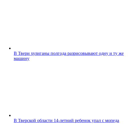
В Твери хулиганы полгода разрисовывают одну и ту же
машину
В Тверской области 14-летний ребенок упал с мопеда