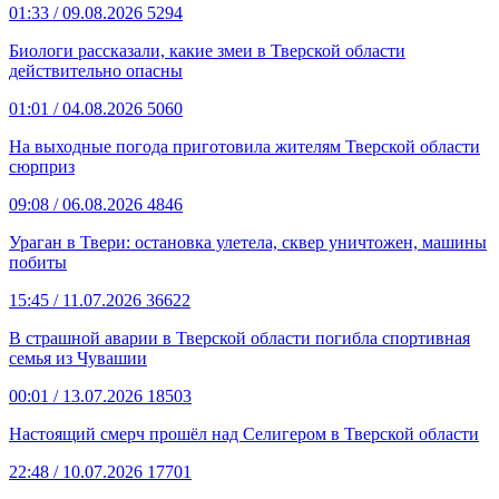
01:33
/ 09.08.2026
5294
Биологи рассказали, какие змеи в Тверской области
действительно опасны
01:01
/ 04.08.2026
5060
На выходные погода приготовила жителям Тверской области
сюрприз
09:08
/ 06.08.2026
4846
Ураган в Твери: остановка улетела, сквер уничтожен, машины
побиты
15:45
/ 11.07.2026
36622
В страшной аварии в Тверской области погибла спортивная
семья из Чувашии
00:01
/ 13.07.2026
18503
Настоящий смерч прошёл над Селигером в Тверской области
22:48
/ 10.07.2026
17701