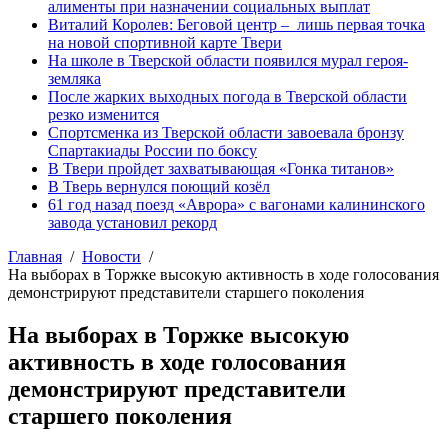
алименты при назначении социальных выплат
Виталий Королев: Беговой центр – лишь первая точка
на новой спортивной карте Твери
На школе в Тверской области появился мурал героя-
земляка
После жарких выходных погода в Тверской области
резко изменится
Спортсменка из Тверской области завоевала бронзу
Спартакиады России по боксу
В Твери пройдет захватывающая «Гонка титанов»
В Тверь вернулся поющий козёл
61 год назад поезд «Аврора» с вагонами калининского
завода установил рекорд
Главная
Новости
На выборах в Торжке высокую активность в ходе голосования
демонстрируют представители старшего поколения
На выборах в Торжке высокую
активность в ходе голосования
демонстрируют представители
старшего поколения