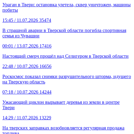
Ураган в Твери: остановка улетела, сквер уничтожен, машины
побиты
15:45
/ 11.07.2026
35474
В страшной аварии в Тверской области погибла спортивная
семья из Чувашии
00:01
/ 13.07.2026
17416
Настоящий смерч прошёл над Селигером в Тверской области
22:48
/ 10.07.2026
16656
Роскосмос показал снимки разрушительного шторма, идущего
на Тверскую область
07:18
/ 10.07.2026
14244
Ужасающий циклон вырывает деревья из земли в центре
Твери
14:29
/ 11.07.2026
13229
На тверских заправках возобновляется регулярная продажа
топлива