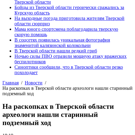
Тверской области
Бойцы из Тверской области героически сражались за
Курскую область
На выходные погода приготовила жителям Тверской
области сюрприз
Мама юного спортсмена поблагодарила тверскую
скорую помощь
В соцсетях появилась уникальная фотография
знаменитой калязинской колокольни
В Тверской области нашли редкий гриб
Ночью силы ПВО отразили мощную атаку вражеских
беспилотников
Синоптики сообщили, что в Тверской области резко
похолодает
Главная
Новости
На раскопках в Тверской области археологи нашли старинный
подземный ход
На раскопках в Тверской области
археологи нашли старинный
подземный ход