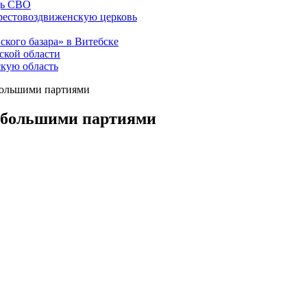
щь СВО
рестовоздвиженскую церковь
ского базара» в Витебске
ской области
скую область
большими партиями
е большими партиями