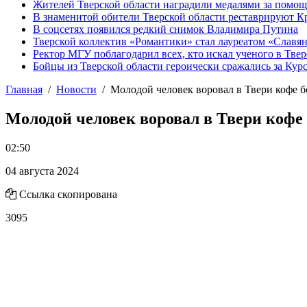
Жителей Тверской области наградили медалями за помо
В знаменитой обители Тверской области реставрируют К
В соцсетях появился редкий снимок Владимира Путина
Тверской коллектив «Романтики» стал лауреатом «Славян
Ректор МГУ поблагодарил всех, кто искал ученого в Твер
Бойцы из Тверской области героически сражались за Кур
Главная
Новости
Молодой человек воровал в Твери кофе 
Молодой человек воровал в Твери коф
02:50
04 августа 2024
Ссылка скопирована
3095