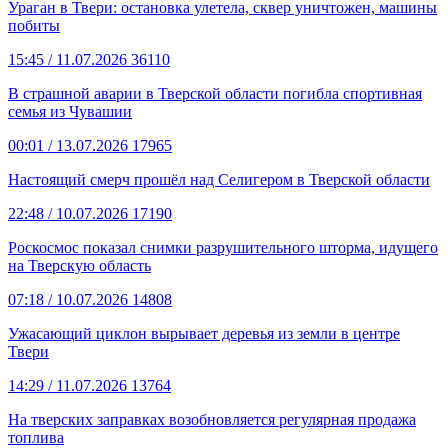
Ураган в Твери: остановка улетела, сквер уничтожен, машины
побиты
15:45
/ 11.07.2026
36110
В страшной аварии в Тверской области погибла спортивная
семья из Чувашии
00:01
/ 13.07.2026
17965
Настоящий смерч прошёл над Селигером в Тверской области
22:48
/ 10.07.2026
17190
Роскосмос показал снимки разрушительного шторма, идущего
на Тверскую область
07:18
/ 10.07.2026
14808
Ужасающий циклон вырывает деревья из земли в центре
Твери
14:29
/ 11.07.2026
13764
На тверских заправках возобновляется регулярная продажа
топлива