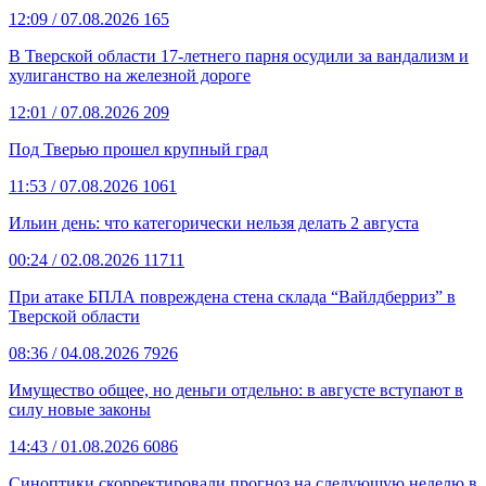
12:09
/ 07.08.2026
165
В Тверской области 17-летнего парня осудили за вандализм и
хулиганство на железной дороге
12:01
/ 07.08.2026
209
Под Тверью прошел крупный град
11:53
/ 07.08.2026
1061
Ильин день: что категорически нельзя делать 2 августа
00:24
/ 02.08.2026
11711
При атаке БПЛА повреждена стена склада “Вайлдберриз” в
Тверской области
08:36
/ 04.08.2026
7926
Имущество общее, но деньги отдельно: в августе вступают в
силу новые законы
14:43
/ 01.08.2026
6086
Синоптики скорректировали прогноз на следующую неделю в