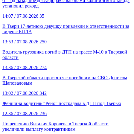
61 год назад поезд «Аврора» с вагонами калининского завода
установил рекорд
14:07
/ 07.08.2026
35
В Твери 17-летнюю девушку привлекли к ответственности за
видео с БПЛА
13:53
/ 07.08.2026
250
Водитель грузовика погиб в ДТП на трассе М-10 в Тверской
области
13:36
/ 07.08.2026
274
В Тверской области простятся с погибшим на СВО Денисом
Шаповаловым
13:02
/ 07.08.2026
342
Женщина-водитель “Рено” пострадала в ДТП под Тверью
12:36
/ 07.08.2026
236
По решению Виталия Королева в Тверской области
увеличили выплату контрактникам