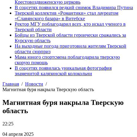
Крестовоздвиженскую церковь
В соцсетях появился редкий снимок Владимира Путина
Тверской коллектив «Романтики» стал лауреатом
«Славянского базара» в Витебске
Ректор МГУ поблагодарил всех, кто искал ученого в
Тверской области
Бойцы из Тверской области героически сражались за
Курскую область
На выходные погода приготовила жителям Тверской
области сюрприз
Мама юного спортсмена поблагодарила тверскую
скорую помощь
В соцсетях появилась уникальная фотография
знаменитой калязинской колокольни
Главная
Новости
Магнитная буря накрыла Тверскую область
Магнитная буря накрыла Тверскую
область
22:25
04 апреля 2025