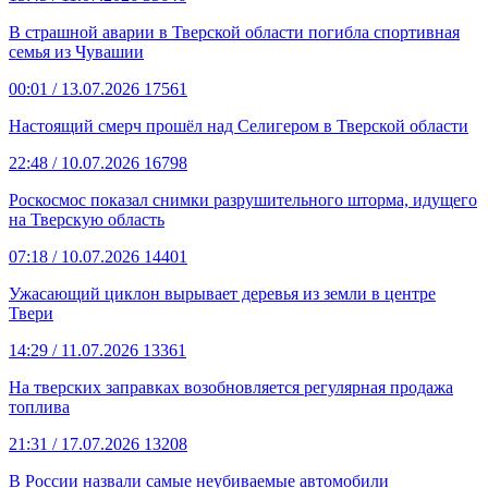
В страшной аварии в Тверской области погибла спортивная
семья из Чувашии
00:01
/ 13.07.2026
17561
Настоящий смерч прошёл над Селигером в Тверской области
22:48
/ 10.07.2026
16798
Роскосмос показал снимки разрушительного шторма, идущего
на Тверскую область
07:18
/ 10.07.2026
14401
Ужасающий циклон вырывает деревья из земли в центре
Твери
14:29
/ 11.07.2026
13361
На тверских заправках возобновляется регулярная продажа
топлива
21:31
/ 17.07.2026
13208
В России назвали самые неубиваемые автомобили