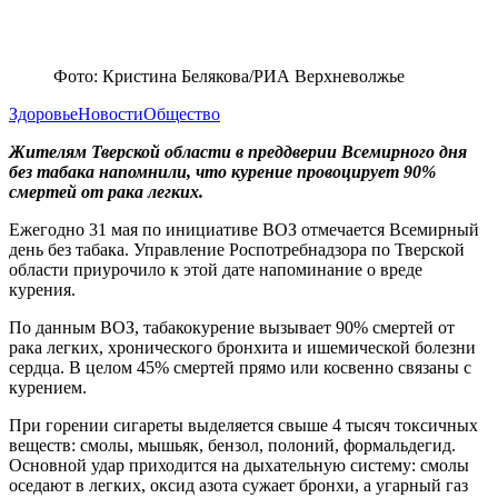
Фото: Кристина Белякова/РИА Верхневолжье
Здоровье
Новости
Общество
Жителям Тверской области в преддверии Всемирного дня
без табака напомнили, что курение провоцирует 90%
смертей от рака легких.
Ежегодно 31 мая по инициативе ВОЗ отмечается Всемирный
день без табака. Управление Роспотребнадзора по Тверской
области приурочило к этой дате напоминание о вреде
курения.
По данным ВОЗ, табакокурение вызывает 90% смертей от
рака легких, хронического бронхита и ишемической болезни
сердца. В целом 45% смертей прямо или косвенно связаны с
курением.
При горении сигареты выделяется свыше 4 тысяч токсичных
веществ: смолы, мышьяк, бензол, полоний, формальдегид.
Основной удар приходится на дыхательную систему: смолы
оседают в легких, оксид азота сужает бронхи, а угарный газ