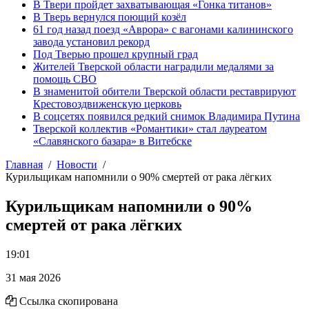
В Твери пройдет захватывающая «Гонка титанов»
В Тверь вернулся поющий козёл
61 год назад поезд «Аврора» с вагонами калининского
завода установил рекорд
Под Тверью прошел крупный град
Жителей Тверской области наградили медалями за
помощь СВО
В знаменитой обители Тверской области реставрируют
Крестовоздвиженскую церковь
В соцсетях появился редкий снимок Владимира Путина
Тверской коллектив «Романтики» стал лауреатом
«Славянского базара» в Витебске
Главная
Новости
Курильщикам напомнили о 90% смертей от рака лёгких
Курильщикам напомнили о 90%
смертей от рака лёгких
19:01
31 мая 2026
Ссылка скопирована