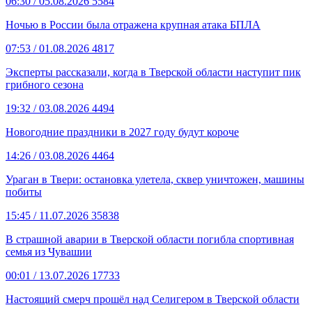
06:30
/ 05.08.2026
5584
Ночью в России была отражена крупная атака БПЛА
07:53
/ 01.08.2026
4817
Эксперты рассказали, когда в Тверской области наступит пик
грибного сезона
19:32
/ 03.08.2026
4494
Новогодние праздники в 2027 году будут короче
14:26
/ 03.08.2026
4464
Ураган в Твери: остановка улетела, сквер уничтожен, машины
побиты
15:45
/ 11.07.2026
35838
В страшной аварии в Тверской области погибла спортивная
семья из Чувашии
00:01
/ 13.07.2026
17733
Настоящий смерч прошёл над Селигером в Тверской области