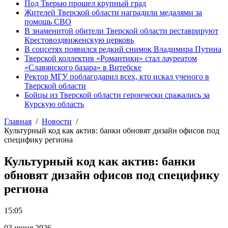
Под Тверью прошел крупный град
Жителей Тверской области наградили медалями за
помощь СВО
В знаменитой обители Тверской области реставрируют
Крестовоздвиженскую церковь
В соцсетях появился редкий снимок Владимира Путина
Тверской коллектив «Романтики» стал лауреатом
«Славянского базара» в Витебске
Ректор МГУ поблагодарил всех, кто искал ученого в
Тверской области
Бойцы из Тверской области героически сражались за
Курскую область
Главная
Новости
Культурный код как актив: банки обновят дизайн офисов под
специфику региона
Культурный код как актив: банки
обновят дизайн офисов под специфику
региона
15:05
03 июня 2026