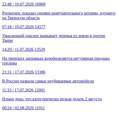
22:48
/ 10.07.2026
16969
Роскосмос показал снимки разрушительного шторма, идущего
на Тверскую область
07:18
/ 10.07.2026
14577
Ужасающий циклон вырывает деревья из земли в центре
Твери
14:29
/ 11.07.2026
13529
На тверских заправках возобновляется регулярная продажа
топлива
21:31
/ 17.07.2026
13386
В России назвали самые неубиваемые автомобили
11:33
/ 17.07.2026
12001
Ильин день: что категорически нельзя делать 2 августа
00:24
/ 02.08.2026
11911