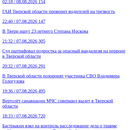
02:18
/ 08.08.2026
154
ГАИ Тверской области проверит водителей на трезвость
22:40
/ 07.08.2026
147
В Твери ищут 23-летнего Степана Носкова
21:32
/ 07.08.2026
305
Суд оштрафовал подростка за опасный вандализм на перроне
в Тверской области
20:32
/ 07.08.2026
291
В Тверской области похоронят участника СВО Владимира
Гологузова
19:36
/ 07.08.2026
495
Вертолёт санавиации МЧС совершил вылет в Тверской
области
18:33
/ 07.08.2026
720
Бастрыкин взял на контроль расследование дела о травме