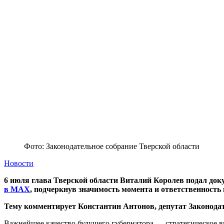
Фото: Законодательное собрание Тверской области
Новости
6 июля глава Тверской области Виталий Королев подал док
в MAX
, подчеркнув значимость момента и ответственность 
Тему комментирует Константин Антонов, депутат Законодат
Важнейшее качество будущего губернатора — стратегическое ви