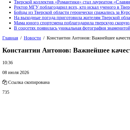
Тверской коллектив «Романтики» стал лауреатом «Славян
Ректор МГУ поблагодарил всех, кто искал ученого в Твер
Бойцы из Тверской области героически сражались за Кур
На выходные погода приготовила жителям Тверской обл
Мама юного спортсмена поблагодарила тверскую скору
В соцсетях появилась уникальная фотография знаменито
Главная
Новости
Константин Антонов: Важнейшее качеств
Константин Антонов: Важнейшее качест
10:36
08 июля 2026
Ссылка скопирована
735