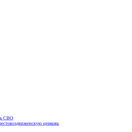
щь СВО
рестовоздвиженскую церковь