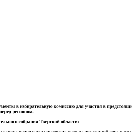
ументы в избирательную комиссию для участия в предстоящи
перед регионом.
ельного собрания Тверской области:
дение: умение четко определять цели на пятилетний срок и рас