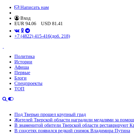
Написать нам
Вход
EUR
94.06
USD
81.41
+7 (4822) 415-416
(доб. 218)
Политика
Истории
Афиша
Первые
Блоги
Спецпроекты
ТОП
Под Тверью прошел крупный град
Жителей Тверской области наградили медалями за помо
В знаменитой обители Тверской области реставрируют К
В соцсетях появился редкий снимок Владимира Путина