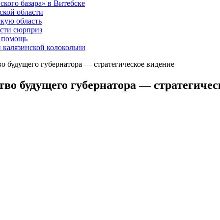
ского базара» в Витебске
ской области
скую область
асти сюрприз
ю помощь
й калязинской колокольни
о будущего губернатора — стратегическое видение
во будущего губернатора — стратегичес