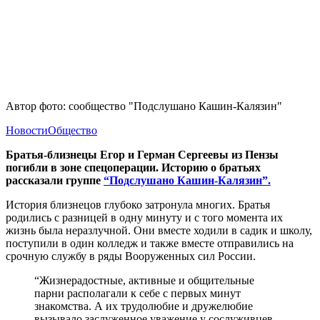
Автор фото: сообщество "Подслушано Кашин-Калязин"
Новости
Общество
Братья-близнецы Егор и Герман Сергеевы из Пензы
погибли в зоне спецоперации. Историю о братьях
рассказали группе
“Подслушано Кашин-Калязин”.
История близнецов глубоко затронула многих. Братья
родились с разницей в одну минуту и с того момента их
жизнь была неразлучной. Они вместе ходили в садик и школу,
поступили в один колледж и также вместе отправились на
срочную службу в ряды Вооруженных сил России.
“Жизнерадостные, активные и общительные
парни располагали к себе с первых минут
знакомства. А их трудолюбие и дружелюбие
вызывало заслуженное уважение у сослуживцев.