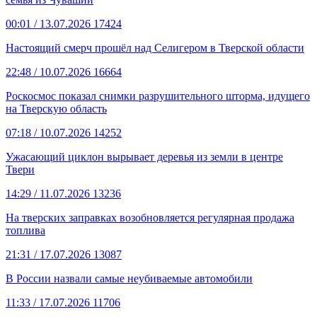
00:01
/ 13.07.2026
17424
Настоящий смерч прошёл над Селигером в Тверской области
22:48
/ 10.07.2026
16664
Роскосмос показал снимки разрушительного шторма, идущего
на Тверскую область
07:18
/ 10.07.2026
14252
Ужасающий циклон вырывает деревья из земли в центре
Твери
14:29
/ 11.07.2026
13236
На тверских заправках возобновляется регулярная продажа
топлива
21:31
/ 17.07.2026
13087
В России назвали самые неубиваемые автомобили
11:33
/ 17.07.2026
11706