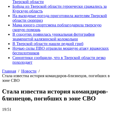
Тверской области
Бойцы из Тверской области героически сражались за
Курскую область
На выходные погода приготовила жителям Тверской
области сюрприз
Мама юного спортсмена поблагодарила тверскую
скорую помощь
В соцсетях появилась уникальная фотография
знаменитой калязинской колокольни
В Тверской области нашли редкий гриб
Ночью силы ПВО отразили мощную атаку вражеских
беспилотников
Синоптики сообщили, что в Тверской области резко
похолодает
Главная
Новости
Стала известна история командиров-близнецов, погибших в
зоне СВО
Стала известна история командиров-
близнецов, погибших в зоне СВО
19:51