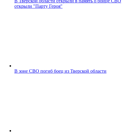
В Тверской области открыли в память о бойце СВО
открыли "Парту Героя"
В зоне СВО погиб боец из Тверской области