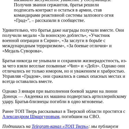
Получив звания сержантов, братья решили
подписать контракт и остаться в армии, став
командирами реактивной системы залпового огня
«Град»”, – рассказали в сообществе.
Удивительно, что братья даже награды получали вместе. Они
получили медали «За воинскую доблесть», «Участник
военной операции в Сирии», «За заслуги в борьбе с
международным терроризмом», «За боевые отличия» и
«Медаль Суворова».
Братья никогда не унывали и сохраняли жизнерадостность, из-
за чего взяли веселые позывные «Чип» и «Дейл». Однако они
отличались не только юмором, но и уважением и храбростью.
Управляя «Градом», они сражались в самых опасных местах и
всегда оставались вместе.
Однако 3 января при выполнения боевой задачи на линии
Донецк — Авдеевка их машина подверглась артиллерийскому
удару. Братья-близнецы погибли в одно мгновенье.
Ранее ТОП Тверь рассказывал в Тверской области простятся с
Александром Шмаргуновым
, погибшим на СВО.
Подпишись на
Telegram-канал «ТОП Тверь»
: мы публикуем