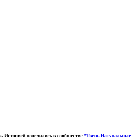
к. Историей поделились в сообществе
“Тверь Натуральные