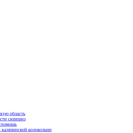
скую область
асти сюрприз
ю помощь
й калязинской колокольни