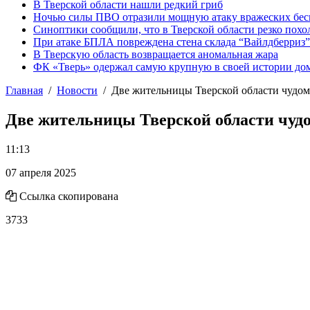
В Тверской области нашли редкий гриб
Ночью силы ПВО отразили мощную атаку вражеских бес
Синоптики сообщили, что в Тверской области резко похо
При атаке БПЛА повреждена стена склада “Вайлдберриз”
В Тверскую область возвращается аномальная жара
ФК «Тверь» одержал самую крупную в своей истории д
Главная
Новости
Две жительницы Тверской области чудо
Две жительницы Тверской области чуд
11:13
07 апреля 2025
Ссылка скопирована
3733