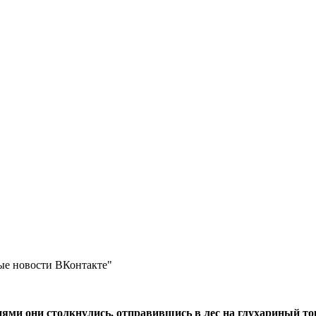
ные новости ВКонтакте"
ями они столкнулись, отправившись в лес на глухариный то