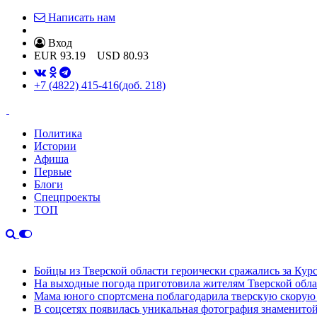
Написать нам
Вход
EUR
93.19
USD
80.93
+7 (4822) 415-416
(доб. 218)
Политика
Истории
Афиша
Первые
Блоги
Спецпроекты
ТОП
Бойцы из Тверской области героически сражались за Кур
На выходные погода приготовила жителям Тверской обл
Мама юного спортсмена поблагодарила тверскую скору
В соцсетях появилась уникальная фотография знаменито