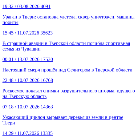
19:32
/ 03.08.2026
4091
Ураган в Твери: остановка улетела, сквер уничтожен, машины
побиты
15:45
/ 11.07.2026
35623
В страшной аварии в Тверской области погибла спортивная
семья из Чувашии
00:01
/ 13.07.2026
17530
Настоящий смерч прошёл над Селигером в Тверской области
22:48
/ 10.07.2026
16768
Роскосмос показал снимки разрушительного шторма, идущего
на Тверскую область
07:18
/ 10.07.2026
14363
Ужасающий циклон вырывает деревья из земли в центре
Твери
14:29
/ 11.07.2026
13335