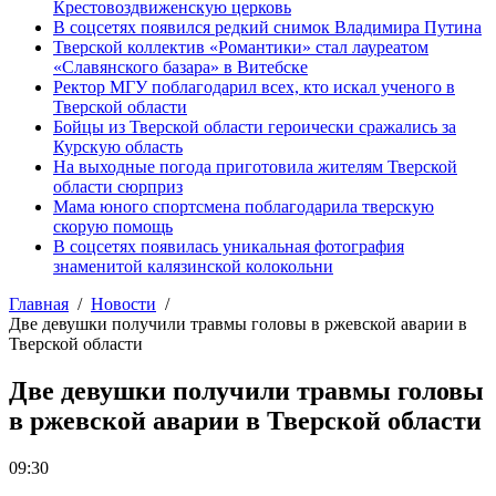
Крестовоздвиженскую церковь
В соцсетях появился редкий снимок Владимира Путина
Тверской коллектив «Романтики» стал лауреатом
«Славянского базара» в Витебске
Ректор МГУ поблагодарил всех, кто искал ученого в
Тверской области
Бойцы из Тверской области героически сражались за
Курскую область
На выходные погода приготовила жителям Тверской
области сюрприз
Мама юного спортсмена поблагодарила тверскую
скорую помощь
В соцсетях появилась уникальная фотография
знаменитой калязинской колокольни
Главная
Новости
Две девушки получили травмы головы в ржевской аварии в
Тверской области
Две девушки получили травмы головы
в ржевской аварии в Тверской области
09:30