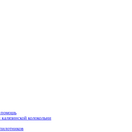
ю помощь
й калязинской колокольни
пилотников