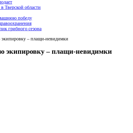
лодает
 в Тверской области
омашнюю победу
дравоохранения
 пик грибного сезона
 экипировку – плащи-невидимки
ю экипировку – плащи-невидимки