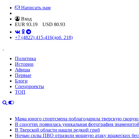
Написать нам
Вход
EUR
93.19
USD
80.93
+7 (4822) 415-416
(доб. 218)
Политика
Истории
Афиша
Первые
Блоги
Спецпроекты
ТОП
Мама юного спортсмена поблагодарила тверскую скору
В соцсетях появилась уникальная фотография знаменито
В Тверской области нашли редкий гриб
Ночью силы ПВО отразили мощную атаку вражеских бес