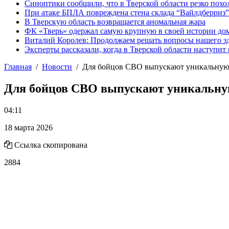
Синоптики сообщили, что в Тверской области резко похо
При атаке БПЛА повреждена стена склада “Вайлдберриз”
В Тверскую область возвращается аномальная жара
ФК «Тверь» одержал самую крупную в своей истории д
Виталий Королев: Продолжаем решать вопросы нашего з
Эксперты рассказали, когда в Тверской области наступит
Главная
Новости
Для бойцов СВО выпускают уникальную
Для бойцов СВО выпускают уникальну
04:11
18 марта 2026
Ссылка скопирована
2884