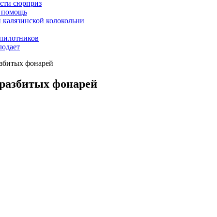
асти сюрприз
ю помощь
й калязинской колокольни
пилотников
лодает
азбитых фонарей
 разбитых фонарей