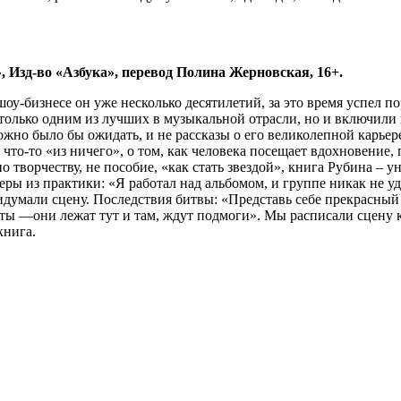
», Изд-во «Азбука», перевод Полина Жерновская, 16+.
изнесе он уже несколько десятилетий, за это время успел поработ
не только одним из лучших в музыкальной отрасли, но и включили
ожно было бы ожидать, и не рассказы о его великолепной карьере
ть что-то «из ничего», о том, как человека посещает вдохновен
о творчеству, не пособие, «как стать звездой», книга Рубина – у
еры из практики: «Я работал над альбомом, и группе никак не уд
умали сцену. Последствия битвы: «Представь себе прекрасный зе
ты —они лежат тут и там, ждут подмоги». Мы расписали сцену к
книга.