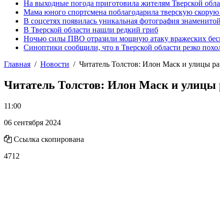
На выходные погода приготовила жителям Тверской обл
Мама юного спортсмена поблагодарила тверскую скору
В соцсетях появилась уникальная фотография знаменито
В Тверской области нашли редкий гриб
Ночью силы ПВО отразили мощную атаку вражеских бес
Синоптики сообщили, что в Тверской области резко похо
Главная
Новости
Читатель Толстов: Илон Маск и улицы р
Читатель Толстов: Илон Маск и улицы
11:00
06 сентября 2024
Ссылка скопирована
4712