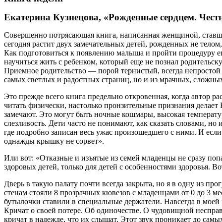
Екатерина Кузнецова, «Рожденные сердцем. Чест
Совершенно потрясающая книга, написанная женщиной, ставшей
сегодня растит двух замечательных детей, рожденных не тело
Как подготовиться к появлению малыша и пройти процедуру ег
научиться жить с ребенком, который еще не познал родительс
Приемное родительство — порой тернистый, всегда непростой п
самых светлых и радостных страниц, но и из мрачных, сложных
Это прежде всего книга предельно откровенная, когда автор ра
читать физически, настолько пронзительные признания делает Е
замечают. Это могут быть ночные кошмары, высокая температур
слезливость. Дети часто не понимают, как сказать словами, н
где подробно записан весь ужас произошедшего с ними. И если
однажды крышку не сорвет».
Или вот: «Отказные и изъятые из семей младенцы не сразу поп
здоровых детей, только для детей с особенностями здоровья. В
Дверь в такую палату почти всегда закрыта, но я в одну из пр
стенам стояли 8 прозрачных кювезов с младенцами от 0 до 3 мес
бутылочки ставили в специальные держатели. Навсегда в моей п
Кричат о своей потере. Об одиночестве. О чудовищной неспра
кричат в надежде, что их слышат. Этот звук проникает до сам