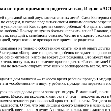
ная история приемного родительства», Изд-во «АС
 приемной мамой двух замечательных детей. Сама Екатерина не
м, но сердцем, и готова поделиться своим личным опытом разре
о усыновления? Как встретить своего ребенка? Что делать с м
кую любовь? Почему не нужно бояться «плохих» генов? Главное
уть, ведущий к семейному счастью. Честно и открыто рассказан
 дней, через которые проходят все приемные родители.
ссказывает не только о собственном опыте, но и об опыте други
катерина: «Когда мне говорят, что ребенок не задает вопросов о
а без симптомов, капризы вокруг дня рождения. Это может быть
о их тело, поступки, их поведение просто кричат: «Расскажи мн
 мы не поможем открыть этот ящик и расшифровать все то, что б
адают в дом малютки — какое-то время ребенок проходит медици
от эти «особенности» и ищут у ребенка, прежде чем перевести ег
огулок по коридорам успела заглянуть внутрь. В маленькой, почт
яцев. Медсестра заходила к ним раз в 3 часа —покормить, раз в 
амяти останется разноголосый крик из этой палаты. Эти дети не
ведливости. О том, что они лишены самого главного в жизни, е
ых костей, рвет в клочья душу. А потом, однажды, они сдаются 