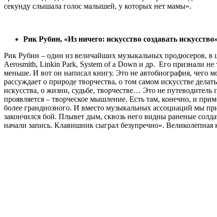
секунду слышала голос малышей, у которых нет мамы».
Рик Рубин, «Из ничего: искусство создавать искусство
Рик Рубин – один из величайших музыкальных продюсеров, в шоу-б
Aerosmith, Linkin Park, System of a Down и др. Его признали 
меньше. И вот он написал книгу. Это не автобиография, чего м
рассуждает о природе творчества, о том самом искусстве дела
искусства, о жизни, судьбе, творчестве… Это не путеводитель п
проявляется – творческое мышление. Есть там, конечно, и прим
более грандиозного. И вместо музыкальных ассоциаций мы прид
закончился бой. Плывет дым, сквозь него видны раненые солда
начали запись. Клавишник сыграл безупречно». Великолепная 