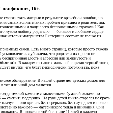
Т нонфикшн», 16+.
 смогла стать матерью в результате врачебной ошибки, но
шения самых волнительных проблем приемного родительства.
ногочисленными и чаще всего беспочвенными страхами? Как
, что нужно любому родителю, — большое и любящее сердце.
ная история материнства Екатерины состоит не только из
х приемных семей. Есть много страниц, которые просто тяжело
б усыновлении, я убеждена, что родители их просто не
 беспричинная злость и агрессия или замкнутость и
е! Объясни!». В каждом из наших малышей спрятан черный ящик,
ушует внутри, его будет периодически потряхивать, пока
нское обследование. В нашей стране нет детских домов для
о в тот или иной дом малютки.
и всегда темной комнате с заклеенными бумагой окнами по
6 — сменить подгузник. На руки детей никто старался не брать:
 плачут — они кричат, без перерывов, без пауз, днем и ночью.
динственно важного — материнского тепла и внимания. Они
и замолкают…Я провела в той больнице 11 дней и каждую