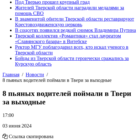
Под Тверью прошел крупный град
Жителей Тверской области наградили медалями за
помощь СВО
В знаменитой обители Тверской области реставрируют
Крестовоздвиженскую церковь
В соцсетях появился редкий снимок Владимира Путина
Тверской коллектив «Романтики» стал лауреатом
«Славянского базара» в Витебске
Ректор МГУ поблагодарил всех, кто искал ученого в
Тверской области
Бойцы из Тверской области героически сражались за
Курскую область
Главная
Новости
8 пьяных водителей поймали в Твери за выходные
8 пьяных водителей поймали в Твери
за выходные
17:00
03 июня 2024
Ссылка скопирована