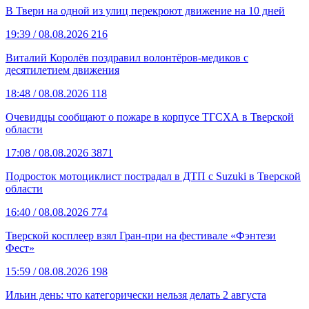
В Твери на одной из улиц перекроют движение на 10 дней
19:39
/ 08.08.2026
216
Виталий Королёв поздравил волонтёров-медиков с
десятилетием движения
18:48
/ 08.08.2026
118
Очевидцы сообщают о пожаре в корпусе ТГСХА в Тверской
области
17:08
/ 08.08.2026
3871
Подросток мотоциклист пострадал в ДТП с Suzuki в Тверской
области
16:40
/ 08.08.2026
774
Тверской косплеер взял Гран-при на фестивале «Фэнтези
Фест»
15:59
/ 08.08.2026
198
Ильин день: что категорически нельзя делать 2 августа