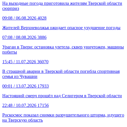
На выходные погода приготовила жителям Тверской области
сюрприз
09:08
/ 06.08.2026
4028
Жителей Верхневолжья ожидает опасное ухудшение погоды
07:08
/ 08.08.2026
3886
Ураган в Твери: остановка улетела, сквер уничтожен, машины
побиты
15:45
/ 11.07.2026
36070
В страшной аварии в Тверской области погибла спортивная
семья из Чувашии
00:01
/ 13.07.2026
17933
Настоящий смерч прошёл над Селигером в Тверской области
22:48
/ 10.07.2026
17156
Роскосмос показал снимки разрушительного шторма, идущего
на Тверскую область