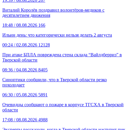
19:39
/ 08.08.2026
267
Виталий Королёв поздравил волонтёров-медиков с
десятилетием движения
18:48
/ 08.08.2026
166
Ильин день: что категорически нельзя делать 2 августа
00:24
/ 02.08.2026
12128
При атаке БПЛА повреждена стена склада “Вайлдберриз” в
Тверской области
08:36
/ 04.08.2026
8405
Синоптики сообщили, что в Тверской области резко
похолодает
06:30
/ 05.08.2026
5891
Очевидцы сообщают о пожаре в корпусе ТГСХА в Тверской
области
17:08
/ 08.08.2026
4988
Эксперты рассказали, когда в Тверской области наступит пик