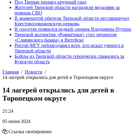
Под Тверью прошел крупный град
Жителей Тверской области наградили медалями за
помощь СВО
В знаменитой обители Тверской области реставрируют
Крестовоздвиженскую церковь
В соцсетях появился редкий снимок Владимира Путина
Тверской коллектив «Романтики» стал лауреатом
«Славянского базара» в Витебске
Ректор МГУ поблагодарил всех, кто искал ученого в
Тверской области
Бойцы из Тверской области героически сражались за
Курскую область
Главная
Новости
14 лагерей открылись для детей в Торопецком округе
14 лагерей открылись для детей в
Торопецком округе
21:24
05 июня 2024
Ссылка скопирована