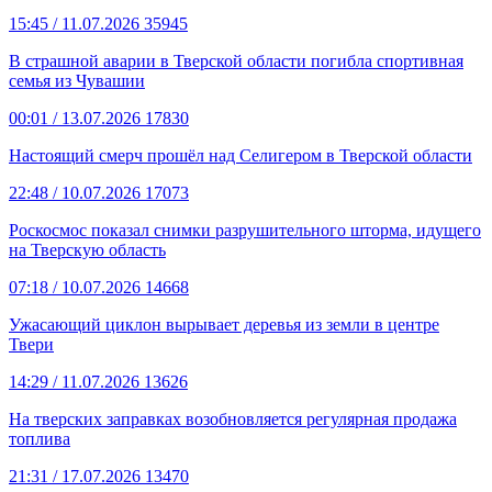
15:45
/ 11.07.2026
35945
В страшной аварии в Тверской области погибла спортивная
семья из Чувашии
00:01
/ 13.07.2026
17830
Настоящий смерч прошёл над Селигером в Тверской области
22:48
/ 10.07.2026
17073
Роскосмос показал снимки разрушительного шторма, идущего
на Тверскую область
07:18
/ 10.07.2026
14668
Ужасающий циклон вырывает деревья из земли в центре
Твери
14:29
/ 11.07.2026
13626
На тверских заправках возобновляется регулярная продажа
топлива
21:31
/ 17.07.2026
13470