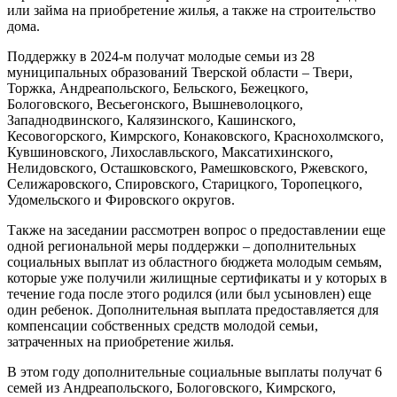
или займа на приобретение жилья, а также на строительство
дома.
Поддержку в 2024-м получат молодые семьи из 28
муниципальных образований Тверской области – Твери,
Торжка, Андреапольского, Бельского, Бежецкого,
Бологовского, Весьегонского, Вышневолоцкого,
Западнодвинского, Калязинского, Кашинского,
Кесовогорского, Кимрского, Конаковского, Краснохолмского,
Кувшиновского, Лихославльского, Максатихинского,
Нелидовского, Осташковского, Рамешковского, Ржевского,
Селижаровского, Спировского, Старицкого, Торопецкого,
Удомельского и Фировского округов.
Также на заседании рассмотрен вопрос о предоставлении еще
одной региональной меры поддержки – дополнительных
социальных выплат из областного бюджета молодым семьям,
которые уже получили жилищные сертификаты и у которых в
течение года после этого родился (или был усыновлен) еще
один ребенок. Дополнительная выплата предоставляется для
компенсации собственных средств молодой семьи,
затраченных на приобретение жилья.
В этом году дополнительные социальные выплаты получат 6
семей из Андреапольского, Бологовского, Кимрского,