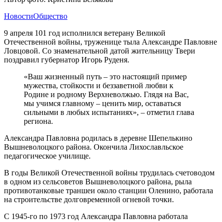
Новости
Общество
9 апреля 101 год исполнился ветерану Великой
Отечественной войны, труженице тыла Александре Павловне
Ловцовой. Со знаменательной датой жительницу Твери
поздравил губернатор Игорь Руденя.
«Ваш жизненный путь – это настоящий пример
мужества, стойкости и беззаветной любви к
Родине и родному Верхневолжью. Глядя на Вас,
мы учимся главному – ценить мир, оставаться
сильными в любых испытаниях», – отметил глава
региона.
Александра Павловна родилась в деревне Шепелькино
Вышневолоцкого района. Окончила Лихославльское
педагогическое училище.
В годы Великой Отечественной войны трудилась счетоводом
в одном из сельсоветов Вышневолоцкого района, рыла
противотанковые траншеи около станции Оленино, работала
на строительстве долговременной огневой точки.
С 1945-го по 1973 год Александра Павловна работала