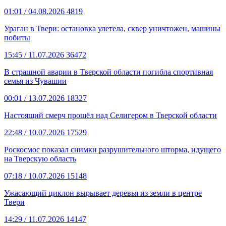
01:01
/ 04.08.2026
4819
Ураган в Твери: остановка улетела, сквер уничтожен, машины
побиты
15:45
/ 11.07.2026
36472
В страшной аварии в Тверской области погибла спортивная
семья из Чувашии
00:01
/ 13.07.2026
18327
Настоящий смерч прошёл над Селигером в Тверской области
22:48
/ 10.07.2026
17529
Роскосмос показал снимки разрушительного шторма, идущего
на Тверскую область
07:18
/ 10.07.2026
15148
Ужасающий циклон вырывает деревья из земли в центре
Твери
14:29
/ 11.07.2026
14147