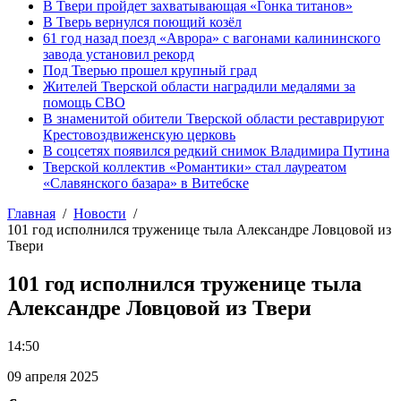
В Твери пройдет захватывающая «Гонка титанов»
В Тверь вернулся поющий козёл
61 год назад поезд «Аврора» с вагонами калининского
завода установил рекорд
Под Тверью прошел крупный град
Жителей Тверской области наградили медалями за
помощь СВО
В знаменитой обители Тверской области реставрируют
Крестовоздвиженскую церковь
В соцсетях появился редкий снимок Владимира Путина
Тверской коллектив «Романтики» стал лауреатом
«Славянского базара» в Витебске
Главная
Новости
101 год исполнился труженице тыла Александре Ловцовой из
Твери
101 год исполнился труженице тыла
Александре Ловцовой из Твери
14:50
09 апреля 2025