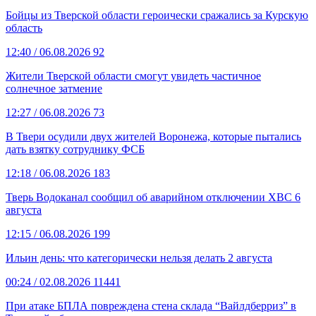
Бойцы из Тверской области героически сражались за Курскую
область
12:40
/ 06.08.2026
92
Жители Тверской области смогут увидеть частичное
солнечное затмение
12:27
/ 06.08.2026
73
В Твери осудили двух жителей Воронежа, которые пытались
дать взятку сотруднику ФСБ
12:18
/ 06.08.2026
183
Тверь Водоканал сообщил об аварийном отключении ХВС 6
августа
12:15
/ 06.08.2026
199
Ильин день: что категорически нельзя делать 2 августа
00:24
/ 02.08.2026
11441
При атаке БПЛА повреждена стена склада “Вайлдберриз” в