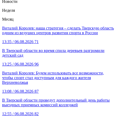
Новости
Неделя
Месяц
Виталий Королев: наша стратегия – сделать Тверскую область
одним из ведущих центров развития спорта в России
13:35
/ 06.08.2026
71
В Тверской области во время спила деревьев разгромили
детский сад
13:25
/ 06.08.2026
96
Виталий Королев: Будем использовать все возможности,
чтобы спорт стал доступным для каждого жителя
Верхневолжья
13:08
/ 06.08.2026
87
В Тверской области проведут дополнительный день работы
выездных приемных комиссий колледжей
12:55
/ 06.08.2026
82