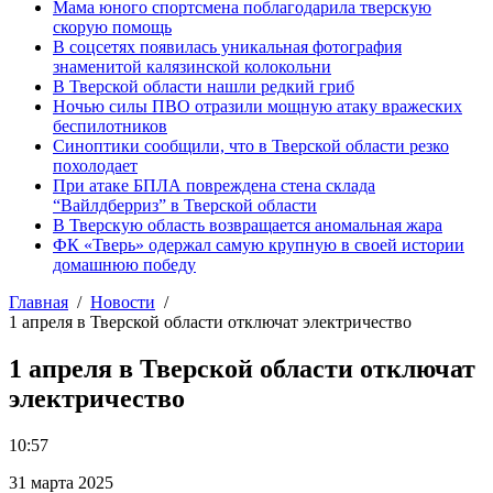
Мама юного спортсмена поблагодарила тверскую
скорую помощь
В соцсетях появилась уникальная фотография
знаменитой калязинской колокольни
В Тверской области нашли редкий гриб
Ночью силы ПВО отразили мощную атаку вражеских
беспилотников
Синоптики сообщили, что в Тверской области резко
похолодает
При атаке БПЛА повреждена стена склада
“Вайлдберриз” в Тверской области
В Тверскую область возвращается аномальная жара
ФК «Тверь» одержал самую крупную в своей истории
домашнюю победу
Главная
Новости
1 апреля в Тверской области отключат электричество
1 апреля в Тверской области отключат
электричество
10:57
31 марта 2025