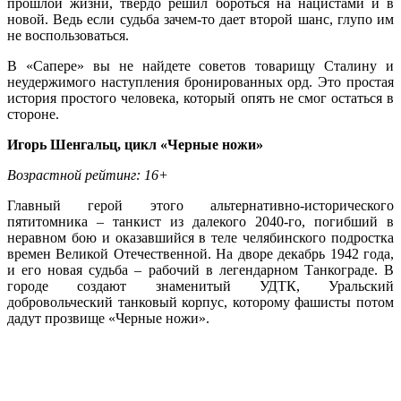
прошлой жизни, твердо решил бороться на нацистами и в
новой. Ведь если судьба зачем-то дает второй шанс, глупо им
не воспользоваться.
В «Сапере» вы не найдете советов товарищу Сталину и
неудержимого наступления бронированных орд. Это простая
история простого человека, который опять не смог остаться в
стороне.
Игорь Шенгальц, цикл «Черные ножи»
Возрастной рейтинг: 16+
Главный герой этого альтернативно-исторического
пятитомника – танкист из далекого 2040-го, погибший в
неравном бою и оказавшийся в теле челябинского подростка
времен Великой Отечественной. На дворе декабрь 1942 года,
и его новая судьба – рабочий в легендарном Танкограде. В
городе создают знаменитый УДТК, Уральский
добровольческий танковый корпус, которому фашисты потом
дадут прозвище «Черные ножи».