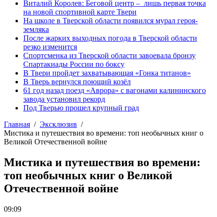
Виталий Королев: Беговой центр – лишь первая точка
на новой спортивной карте Твери
На школе в Тверской области появился мурал героя-
земляка
После жарких выходных погода в Тверской области
резко изменится
Спортсменка из Тверской области завоевала бронзу
Спартакиады России по боксу
В Твери пройдет захватывающая «Гонка титанов»
В Тверь вернулся поющий козёл
61 год назад поезд «Аврора» с вагонами калининского
завода установил рекорд
Под Тверью прошел крупный град
Главная
Эксклюзив
Мистика и путешествия во времени: топ необычных книг о
Великой Отечественной войне
Мистика и путешествия во времени:
топ необычных книг о Великой
Отечественной войне
09:09