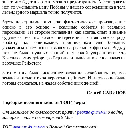
знает, что будет и как это можно предотвратить. А если даже и
нет, то уменьшить цену Победы у нашего современника в теле
легендарного маршала точно получится.
Здесь перед нами опять же фантастическое произведение,
однако в его основе – реальные события и реальные
персоналии. На стороне попаданца, как всегда, опыт и знание
будущего, но что самое интересное – читая своего рода
«работу над ошибками», проникаешься еще большим
уважением к тем, кто сражался на реальных фронтах. Ведь у
них не было нужных знаний и твердой уверенности, что
Красная армия дойдет до Берлина и вывесит красное знамя на
верхушке Рейхстага.
Зато у них было искреннее желание освободить родную
землю и отомстить за вероломно убитых. И за это они были
готовы сражаться, не жалея собственных жизней.
Сергей САВИНОВ
Подборки военного кино от ТОП Тверь:
От мюзиклов до философских притч:
редкие фильмы
о войне,
которые стоит посмотреть 9 Мая
ТОП
лучших фильмов
о Великой Отечественной