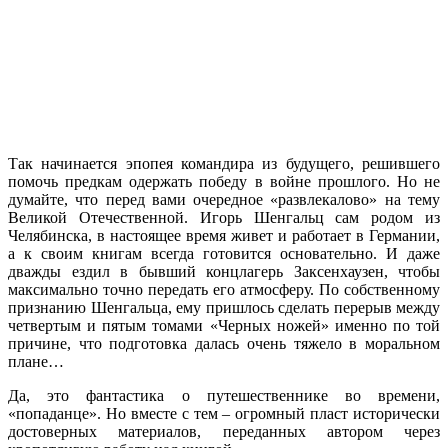
Так начинается эпопея командира из будущего, решившего
помочь предкам одержать победу в войне прошлого. Но не
думайте, что перед вами очередное «развлекалово» на тему
Великой Отечественной. Игорь Шенгальц сам родом из
Челябинска, в настоящее время живет и работает в Германии,
а к своим книгам всегда готовится основательно. И даже
дважды ездил в бывший концлагерь Заксенхаузен, чтобы
максимально точно передать его атмосферу. По собственному
признанию Шенгальца, ему пришлось сделать перерыв между
четвертым и пятым томами «Черных ножей» именно по той
причине, что подготовка далась очень тяжело в моральном
плане…
Да, это фантастика о путешественнике во времени,
«попаданце». Но вместе с тем – огромный пласт исторически
достоверных материалов, переданных автором через