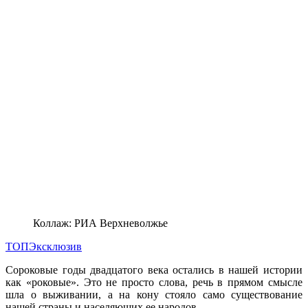
Коллаж: РИА Верхневолжье
ТОП
Эксклюзив
Сороковые годы двадцатого века остались в нашей истории
как «роковые». Это не просто слова, речь в прямом смысле
шла о выживании, а на кону стояло само существование
нашей страны и населяющих ее народов.