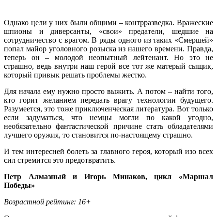
Однако цели у них были общими – контрразведка. Вражеские
шпионы и диверсанты, «свои» предатели, шедшие на
сотрудничество с врагом. В ряды одного из таких «Смершей»
попал майор уголовного розыска из нашего времени. Правда,
теперь он – молодой неопытный лейтенант. Но это не
страшно, ведь внутри наш герой все тот же матерый сыщик,
который привык решать проблемы жестко.
Для начала ему нужно просто выжить. А потом – найти того,
кто горит желанием передать врагу технологии будущего.
Разумеется, это тоже приключенческая литература. Вот только
если задуматься, что немцы могли по какой угодно,
необязательно фантастической причине стать обладателями
лучшего оружия, то становится по-настоящему страшно.
И тем интересней болеть за главного героя, который изо всех
сил стремится это предотвратить.
Петр Алмазный и Игорь Минаков, цикл «Маршал
Победы»
Возрастной рейтинг: 16+