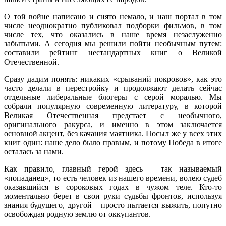
О той войне написано и снято немало, и наш портал в том
числе неоднократно публиковал подборки фильмов, в том
числе тех, что оказались в наше время незаслуженно
забытыми. А сегодня мы решили пойти необычным путем:
составили рейтинг нестандартных книг о Великой
Отечественной.
Сразу дадим понять: никаких «срываний покровов», как это
часто делали в перестройку и продолжают делать сейчас
отдельные либеральные блогеры с серой моралью. Мы
собрали популярную современную литературу, в которой
Великая Отечественная предстает с необычного,
оригинального ракурса, и именно в этом заключается
основной акцент, без качания маятника. Посыл же у всех этих
книг один: наше дело было правым, и потому Победа в итоге
осталась за нами.
Как правило, главный герой здесь – так называемый
«попаданец», то есть человек из нашего времени, волею судеб
оказавшийся в сороковых годах в чужом теле. Кто-то
моментально берет в свои руки судьбы фронтов, используя
знания будущего, другой – просто пытается выжить, попутно
освобождая родную землю от оккупантов.