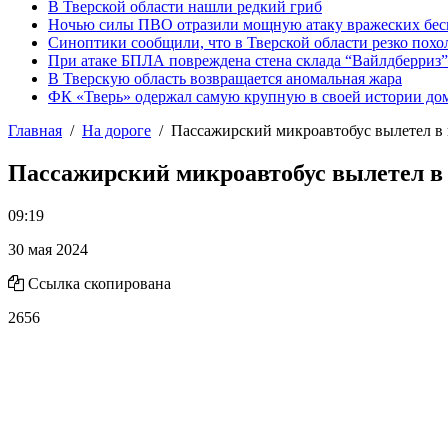
В Тверской области нашли редкий гриб
Ночью силы ПВО отразили мощную атаку вражеских бес
Синоптики сообщили, что в Тверской области резко похо
При атаке БПЛА повреждена стена склада “Вайлдберриз”
В Тверскую область возвращается аномальная жара
ФК «Тверь» одержал самую крупную в своей истории д
Главная
На дороге
Пассажирский микроавтобус вылетел в 
Пассажирский микроавтобус вылетел в 
09:19
30 мая 2024
Ссылка скопирована
2656