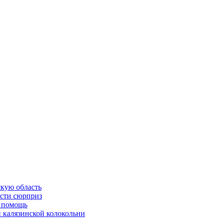
скую область
асти сюрприз
ю помощь
й калязинской колокольни