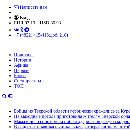
Написать нам
Вход
EUR
93.19
USD
80.93
+7 (4822) 415-416
(доб. 218)
Политика
Истории
Афиша
Первые
Блоги
Спецпроекты
ТОП
Бойцы из Тверской области героически сражались за Кур
На выходные погода приготовила жителям Тверской обл
Мама юного спортсмена поблагодарила тверскую скору
В соцсетях появилась уникальная фотография знаменито