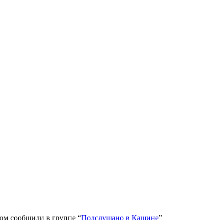
ом сообщили в группе “
Подслушано в Кашине
”