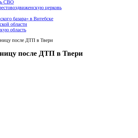
щь СВО
рестовоздвиженскую церковь
ского базара» в Витебске
ской области
скую область
ьницу после ДТП в Твери
ьницу после ДТП в Твери