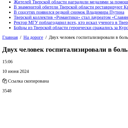
Жителей Тверской области наградили медалями за помо
В знаменитой обители Тверской области реставрируют К
В соцсетях появился редкий снимок Владимира Путина
Тверской коллектив «Романтики» стал лауреатом «Славян
Ректор МГУ поблагодарил всех, кто искал ученого в Твер
Бойцы из Тверской области героически сражались за Кур
Главная
На дороге
Двух человек госпитализировали в бол
Двух человек госпитализировали в бол
15:06
10 июня 2024
Ссылка скопирована
3548