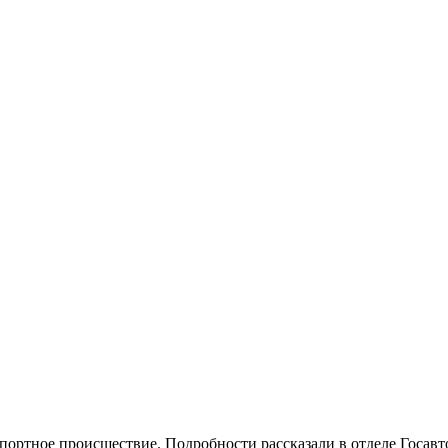
портное происшествие. Подробности рассказали в отделе Госа