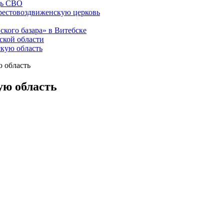
щь СВО
рестовоздвиженскую церковь
ского базара» в Витебске
ской области
скую область
ю область
ую область