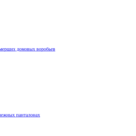
ымерших домовых воробьев
снежных панталонах