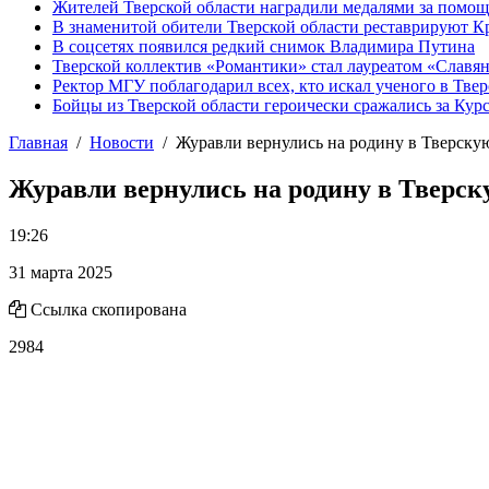
Жителей Тверской области наградили медалями за помо
В знаменитой обители Тверской области реставрируют К
В соцсетях появился редкий снимок Владимира Путина
Тверской коллектив «Романтики» стал лауреатом «Славян
Ректор МГУ поблагодарил всех, кто искал ученого в Твер
Бойцы из Тверской области героически сражались за Кур
Главная
Новости
Журавли вернулись на родину в Тверску
Журавли вернулись на родину в Тверск
19:26
31 марта 2025
Ссылка скопирована
2984