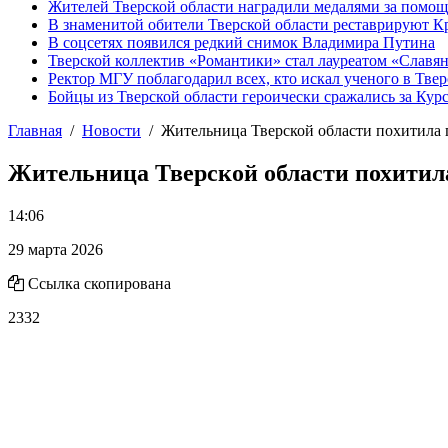
Жителей Тверской области наградили медалями за помо
В знаменитой обители Тверской области реставрируют К
В соцсетях появился редкий снимок Владимира Путина
Тверской коллектив «Романтики» стал лауреатом «Славян
Ректор МГУ поблагодарил всех, кто искал ученого в Твер
Бойцы из Тверской области героически сражались за Кур
Главная
Новости
Жительница Тверской области похитила 
Жительница Тверской области похитил
14:06
29 марта 2026
Ссылка скопирована
2332