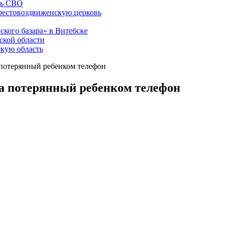
щь СВО
рестовоздвиженскую церковь
ского базара» в Витебске
ской области
скую область
потерянный ребенком телефон
а потерянный ребенком телефон