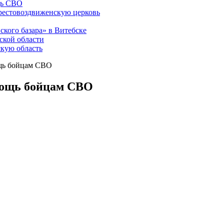
щь СВО
рестовоздвиженскую церковь
ского базара» в Витебске
ской области
скую область
ощь бойцам СВО
мощь бойцам СВО