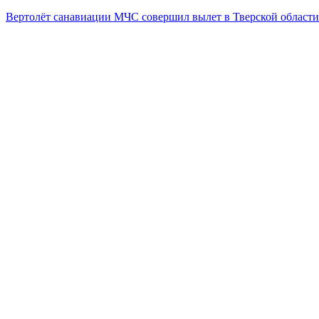
Вертолёт санавиации МЧС совершил вылет в Тверской области