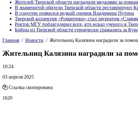
Жителей Тверской области наградили медалями за помо
В знаменитой обители Тверской области реставрируют К
В соцсетях появился редкий снимок Владимира Путина
Тверской коллектив «Романтики» стал лауреатом «Славян
Ректор МГУ поблагодарил всех, кто искал ученого в Твер
Бойцы из Тверской области героически сражались за Кур
Главная
Новости
Жительниц Калязина наградили за пом
Жительниц Калязина наградили за по
10:24
03 апреля 2025
Ссылка скопирована
1620