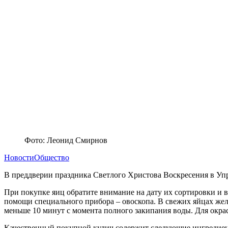
Фото: Леонид Смирнов
Новости
Общество
В преддверии праздника Светлого Христова Воскресения в Уп
При покупке яиц обратите внимание на дату их сортировки и в
помощи специального прибора – овоскопа. В свежих яйцах жел
меньше 10 минут с момента полного закипания воды. Для окра
Качественный покупной кулич содержит следующие ингредиенты: