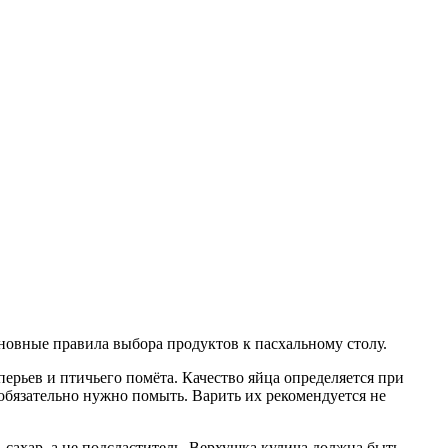
овные правила выбора продуктов к пасхальному столу.
ерьев и птичьего помёта. Качество яйца определяется при
обязательно нужно помыть. Варить их рекомендуется не
сахар, а не подсластитель. Верхушка кулича должна быть