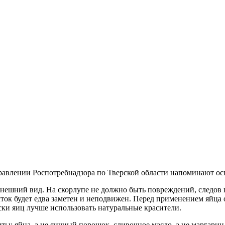
равлении Роспотребнадзора по Тверской области напоминают осн
нешний вид. На скорлупе не должно быть повреждений, следов п
ток будет едва заметен и неподвижен. Перед применением яйца 
ски яиц лучше использовать натуральные красители.
 яйца, а не яичный порошок, сливочное масло, а не маргарин, 