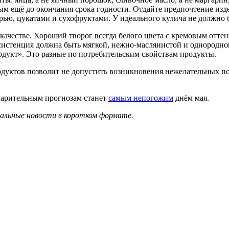
ным ещё до окончания срока годности. Отдайте предпочтение и
ью, цукатами и сухофруктами. У идеального кулича не должно б
 качестве. Хороший творог всегда белого цвета с кремовым отте
систенция должна быть мягкой, нежно-маслянистой и однородной
укт». Это разные по потребительским свойствам продукты.
дуктов позволит не допустить возникновения нежелательных пос
варительным прогнозам станет
самым непогожим
днём мая.
уальные новости в коротком формате.