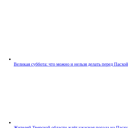
Великая суббота: что можно и нельзя делать перед Пасхо
Жителей Тверской области ждёт ужасная погода на Пасху