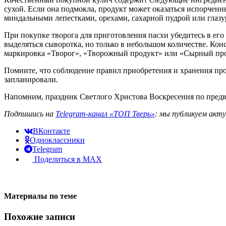
сухой. Если она подмокла, продукт может оказаться испорчен
миндальными лепестками, орехами, сахарной пудрой или глазур
При покупке творога для приготовления пасхи убедитесь в его
выделяться сыворотка, но только в небольшом количестве. Кон
маркировка «Творог», «Творожный продукт» или «Сырный прод
Помните, что соблюдение правил приобретения и хранения про
запланировали.
Напомним, праздник Светлого Христова Воскресения по пред
Подпишись на
Telegram-канал «ТОП Тверь»
: мы публикуем акт
ВКонтакте
Одноклассники
Telegram
Поделиться в MAX
Материалы по теме
Похожие записи