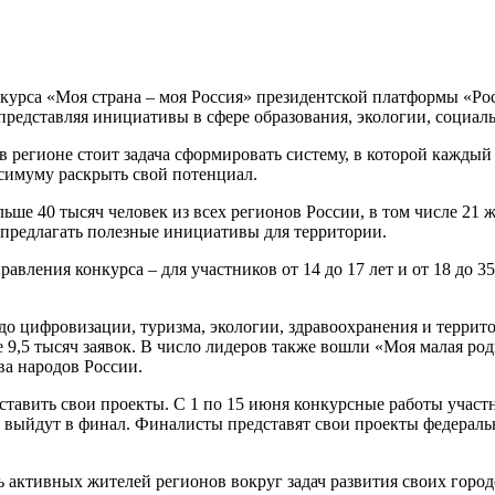
нкурса «Моя страна – моя Россия» президентской платформы «Ро
представляя инициативы в сфере образования, экологии, социал
в регионе стоит задача сформировать систему, в которой каждый
ксимуму раскрыть свой потенциал.
льше 40 тысяч человек из всех регионов России, в том числе 21
 предлагать полезные инициативы для территории.
ления конкурса – для участников от 14 до 17 лет и от 18 до 35 
до цифровизации, туризма, экологии, здравоохранения и терри
е 9,5 тысяч заявок. В число лидеров также вошли «Моя малая ро
ва народов России.
дставить свои проекты. С 1 по 15 июня конкурсные работы участ
 выйдут в финал. Финалисты представят свои проекты федеральн
ь активных жителей регионов вокруг задач развития своих городо