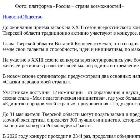
Фото: платформа «Россия – страна возможностей»
Новости
Общество
До окончания приема заявок на XXIII сезон всероссийского ко
Тверской области традиционно активно участвуют в конкурсе, 
Глава Тверской области Виталий Королев отмечал, что сегодня 
земле свои таланты и способности, идеи и инициативы, по ма
На участие в XXIII сезоне конкурса зарегистрировались уже бо
жителей региона в развитие своей малой родины и стремление
В новом сезоне организаторы предусмотрели два основных направ
«Сказки народов моей страны».
Участникам доступны 12 номинаций – от образования и науки 
сезона стала «Моя педагогическая инициатива», где уже больш
«Единство народов моей страны», приуроченная к Году единст
До 31 мая жители Тверской области могут подать заявки и пре
заочной экспертизы определят 300 лучших инициатив, которые
экспертам конкурса Росмолодёжь.Гранты.
В 2026 году конкурс проходит в 23-й раз, продолжая объединят