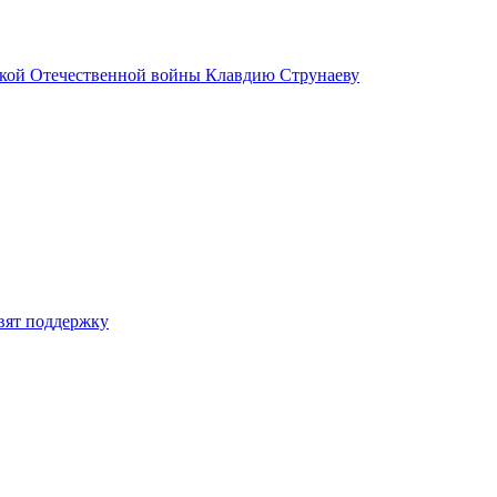
ликой Отечественной войны Клавдию Струнаеву
вят поддержку