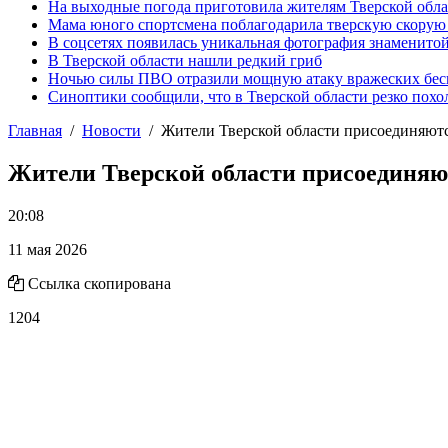
На выходные погода приготовила жителям Тверской обл
Мама юного спортсмена поблагодарила тверскую скору
В соцсетях появилась уникальная фотография знаменито
В Тверской области нашли редкий гриб
Ночью силы ПВО отразили мощную атаку вражеских бес
Синоптики сообщили, что в Тверской области резко похо
Главная
Новости
Жители Тверской области присоединяются
Жители Тверской области присоединяют
20:08
11 мая 2026
Ссылка скопирована
1204