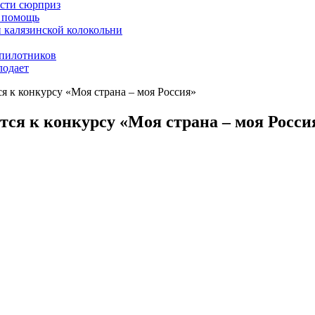
асти сюрприз
ю помощь
й калязинской колокольни
пилотников
лодает
 к конкурсу «Моя страна – моя Россия»
ся к конкурсу «Моя страна – моя Росси