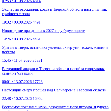
07:53
/ 01.08.2026
4814
Эксперты рассказали, когда в Тверской области наступит пик
грибного сезона
19:32
/ 03.08.2026
4491
Новогодние праздники в 2027 году будут короче
14:26
/ 03.08.2026
4461
Ураган в Твери: остановка улетела, сквер уничтожен, машины
побиты
15:45
/ 11.07.2026
35831
В страшной аварии в Тверской области погибла спортивная
семья из Чувашии
00:01
/ 13.07.2026
17723
Настоящий смерч прошёл над Селигером в Тверской области
22:48
/ 10.07.2026
16962
Роскосмос показал снимки разрушительного шторма, идущего