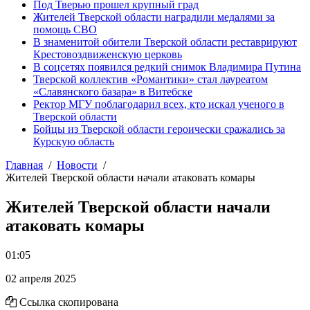
Под Тверью прошел крупный град
Жителей Тверской области наградили медалями за
помощь СВО
В знаменитой обители Тверской области реставрируют
Крестовоздвиженскую церковь
В соцсетях появился редкий снимок Владимира Путина
Тверской коллектив «Романтики» стал лауреатом
«Славянского базара» в Витебске
Ректор МГУ поблагодарил всех, кто искал ученого в
Тверской области
Бойцы из Тверской области героически сражались за
Курскую область
Главная
Новости
Жителей Тверской области начали атаковать комары
Жителей Тверской области начали
атаковать комары
01:05
02 апреля 2025
Ссылка скопирована