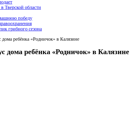
лодает
 в Тверской области
омашнюю победу
дравоохранения
 пик грибного сезона
 дома ребёнка «Родничок» в Калязине
с дома ребёнка «Родничок» в Калязине