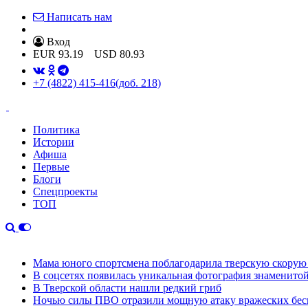
Написать нам
Вход
EUR
93.19
USD
80.93
+7 (4822) 415-416
(доб. 218)
Политика
Истории
Афиша
Первые
Блоги
Спецпроекты
ТОП
Мама юного спортсмена поблагодарила тверскую скору
В соцсетях появилась уникальная фотография знаменито
В Тверской области нашли редкий гриб
Ночью силы ПВО отразили мощную атаку вражеских бес