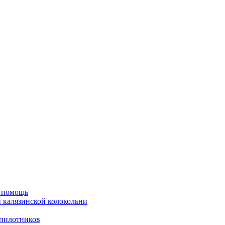
ю помощь
й калязинской колокольни
пилотников