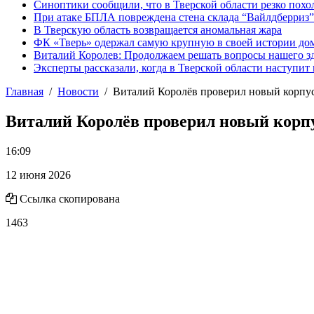
Синоптики сообщили, что в Тверской области резко похо
При атаке БПЛА повреждена стена склада “Вайлдберриз”
В Тверскую область возвращается аномальная жара
ФК «Тверь» одержал самую крупную в своей истории д
Виталий Королев: Продолжаем решать вопросы нашего з
Эксперты рассказали, когда в Тверской области наступит
Главная
Новости
Виталий Королёв проверил новый корпус
Виталий Королёв проверил новый корпу
16:09
12 июня 2026
Ссылка скопирована
1463