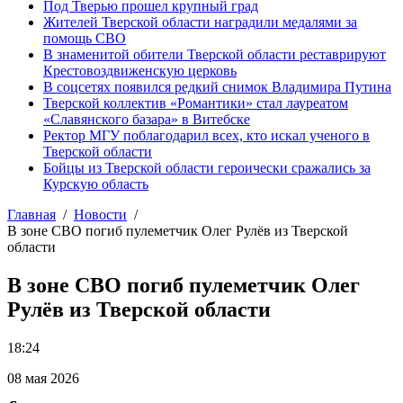
Под Тверью прошел крупный град
Жителей Тверской области наградили медалями за
помощь СВО
В знаменитой обители Тверской области реставрируют
Крестовоздвиженскую церковь
В соцсетях появился редкий снимок Владимира Путина
Тверской коллектив «Романтики» стал лауреатом
«Славянского базара» в Витебске
Ректор МГУ поблагодарил всех, кто искал ученого в
Тверской области
Бойцы из Тверской области героически сражались за
Курскую область
Главная
Новости
В зоне СВО погиб пулеметчик Олег Рулёв из Тверской
области
В зоне СВО погиб пулеметчик Олег
Рулёв из Тверской области
18:24
08 мая 2026