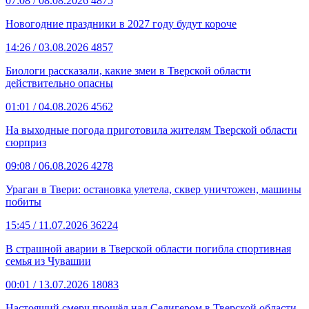
07:08
/ 08.08.2026
4875
Новогодние праздники в 2027 году будут короче
14:26
/ 03.08.2026
4857
Биологи рассказали, какие змеи в Тверской области
действительно опасны
01:01
/ 04.08.2026
4562
На выходные погода приготовила жителям Тверской области
сюрприз
09:08
/ 06.08.2026
4278
Ураган в Твери: остановка улетела, сквер уничтожен, машины
побиты
15:45
/ 11.07.2026
36224
В страшной аварии в Тверской области погибла спортивная
семья из Чувашии
00:01
/ 13.07.2026
18083
Настоящий смерч прошёл над Селигером в Тверской области