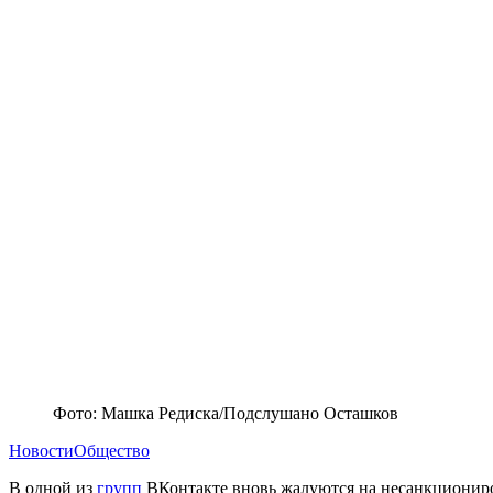
Фото: Машка Редиска/Подслушано Осташков
Новости
Общество
В одной из
групп
ВКонтакте вновь жалуются на несанкциониров