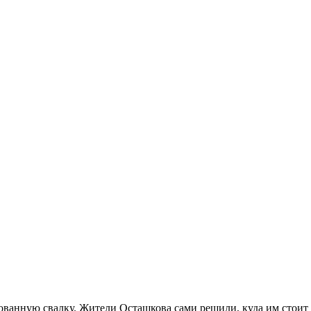
анную свалку. Жители Осташкова сами решили, куда им стоит в