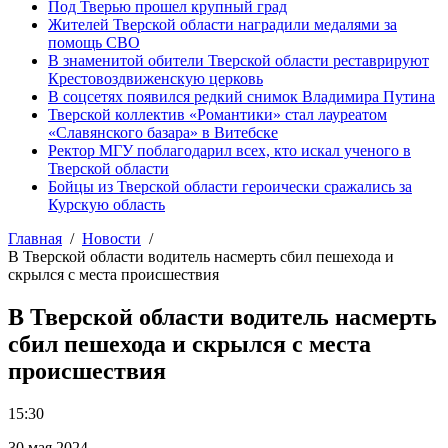
Под Тверью прошел крупный град
Жителей Тверской области наградили медалями за
помощь СВО
В знаменитой обители Тверской области реставрируют
Крестовоздвиженскую церковь
В соцсетях появился редкий снимок Владимира Путина
Тверской коллектив «Романтики» стал лауреатом
«Славянского базара» в Витебске
Ректор МГУ поблагодарил всех, кто искал ученого в
Тверской области
Бойцы из Тверской области героически сражались за
Курскую область
Главная
Новости
В Тверской области водитель насмерть сбил пешехода и
скрылся с места происшествия
В Тверской области водитель насмерть
сбил пешехода и скрылся с места
происшествия
15:30
30 мая 2024