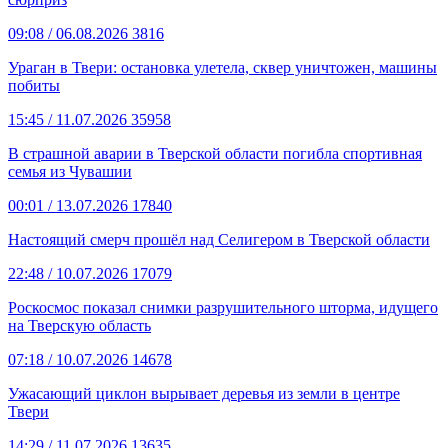
09:08
/ 06.08.2026
3816
Ураган в Твери: остановка улетела, сквер уничтожен, машины
побиты
15:45
/ 11.07.2026
35958
В страшной аварии в Тверской области погибла спортивная
семья из Чувашии
00:01
/ 13.07.2026
17840
Настоящий смерч прошёл над Селигером в Тверской области
22:48
/ 10.07.2026
17079
Роскосмос показал снимки разрушительного шторма, идущего
на Тверскую область
07:18
/ 10.07.2026
14678
Ужасающий циклон вырывает деревья из земли в центре
Твери
14:29
/ 11.07.2026
13635