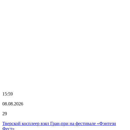
15:59
08.08.2026
29
Тверской косплеер взял Гран-при на фестивале «Фэнтези
Фест»